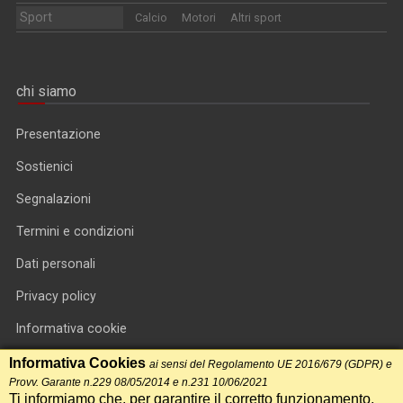
Sport
Calcio
Motori
Altri sport
chi siamo
Presentazione
Sostienici
Segnalazioni
Termini e condizioni
Dati personali
Privacy policy
Informativa cookie
RSS feed
Informativa Cookies
ai sensi del Regolamento UE 2016/679 (GDPR) e
Provv. Garante n.229 08/05/2014 e n.231 10/06/2021
RSS Top News
Ti informiamo che, per garantire il corretto funzionamento,