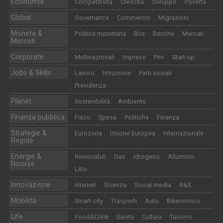
Economia
Competitività
Crescita
Sviluppo
Povertà
Global
Governance
Commercio
Migrazioni
Moneta &
Politica monetaria
Bce
Banche
Mercati
Mercati
Corporate
Multinazionali
Imprese
Pmi
Start-up
Jobs & Skills
Lavoro
Istruzione
Parti sociali
Previdenza
Planet
Sostenibilità
Ambiente
Finanza pubblica
Fisco
Spesa
Politiche
Finanza
Strategie &
Eurozona
Unione Europea
Internazionale
Regole
Energie &
Rinnovabili
Gas
Idrogeno
Alluminio
Risorse
Litio
Innovazione
Internet
Scienza
Social media
R&S
Mobilità
Smart-city
Trasporti
Auto
Bikenomics
Life
Food&Drink
Sanità
Cultura
Turismo