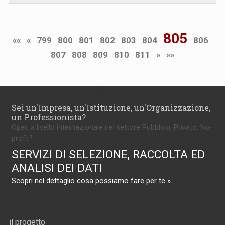
805
««
«
799
800
801
802
803
804
806
807
808
809
810
811
»
»»
Sei un'Impresa, un'Istituzione, un'Organizzazione,
un Professionista?
Operi a livello internazionale nel settore Pubblico, Privato, No-
profit?
SERVIZI DI SELEZIONE, RACCOLTA ED
ANALISI DEI DATI
Scopri nel dettaglio cosa possiamo fare per te »
il progetto