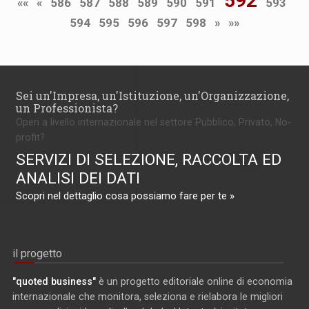
592
««
«
586
587
588
589
590
591
593
594
595
596
597
598
»
»»
Sei un'Impresa, un'Istituzione, un'Organizzazione,
un Professionista?
Operi a livello internazionale nel settore Pubblico, Privato, No-
profit?
SERVIZI DI SELEZIONE, RACCOLTA ED
ANALISI DEI DATI
Scopri nel dettaglio cosa possiamo fare per te »
il progetto
"quoted business"
è un progetto editoriale online di economia
internazionale che monitora, seleziona e rielabora le migliori