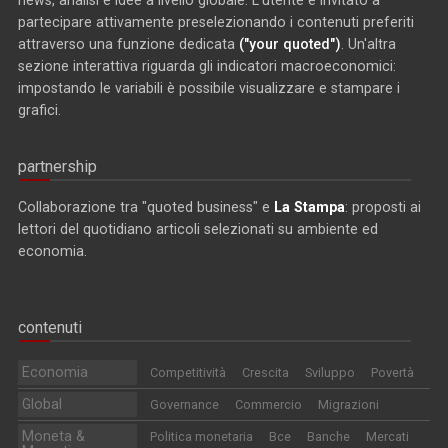
news, analisi e idee a livello globale. L'utente è invitato a
partecipare attivamente preselezionando i contenuti preferiti
attraverso una funzione dedicata
("your quoted")
. Un'altra
sezione interattiva riguarda gli indicatori macroeconomici:
impostando le variabili è possibile visualizzare e stampare i
grafici.
partnership
Collaborazione tra "quoted business" e
La Stampa
: proposti ai
lettori del quotidiano articoli selezionati su ambiente ed
economia.
contenuti
Economia
Competitività
Crescita
Sviluppo
Povertà
Global
Governance
Commercio
Migrazioni
Moneta &
Politica monetaria
Bce
Banche
Mercati