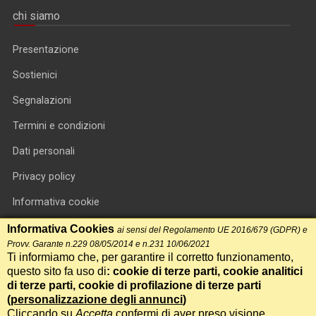
chi siamo
Presentazione
Sostienici
Segnalazioni
Termini e condizioni
Dati personali
Privacy policy
Informativa cookie
RSS feed
Informativa Cookies
ai sensi del Regolamento UE 2016/679 (GDPR) e
Provv. Garante n.229 08/05/2014 e n.231 10/06/2021
RSS Top News
Ti informiamo che, per garantire il corretto funzionamento,
questo sito fa uso di
: cookie di terze parti, cookie analitici
Contatti
di terze parti, cookie di profilazione di terze parti
(
personalizzazione degli annunci
)
Cliccando su
Accetta
confermi di aver preso visione