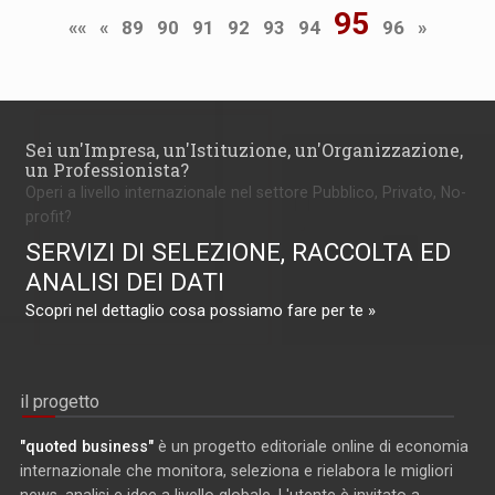
95
««
«
89
90
91
92
93
94
96
»
Sei un'Impresa, un'Istituzione, un'Organizzazione,
un Professionista?
Operi a livello internazionale nel settore Pubblico, Privato, No-
profit?
SERVIZI DI SELEZIONE, RACCOLTA ED
ANALISI DEI DATI
Scopri nel dettaglio cosa possiamo fare per te »
il progetto
"quoted business"
è un progetto editoriale online di economia
internazionale che monitora, seleziona e rielabora le migliori