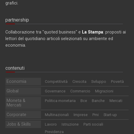
grafici.
partnership
Collaborazione tra "quoted business" e
La Stampa
: proposti ai
lettori del quotidiano articoli selezionati su ambiente ed
economia.
contenuti
Economia
Competitività
Crescita
Sviluppo
Povertà
Global
Governance
Commercio
Migrazioni
Moneta &
Politica monetaria
Bce
Banche
Mercati
Mercati
Corporate
Multinazionali
Imprese
Pmi
Start-up
Jobs & Skills
Lavoro
Istruzione
Parti sociali
Previdenza