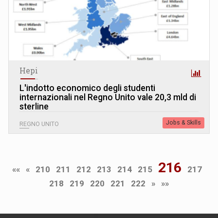
Hepi
L
'
indotto economico degli studenti
internazionali nel Regno Unito vale 20,3 mld di
sterline
Jobs & Skills
REGNO UNITO
216
««
«
210
211
212
213
214
215
217
218
219
220
221
222
»
»»