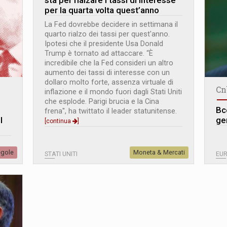
sta per rialzare i tassi di interesse
per la quarta volta quest’anno
La Fed dovrebbe decidere in settimana il
quarto rialzo dei tassi per quest'anno.
Ipotesi che il presidente Usa Donald
Trump è tornato ad attaccare. “È
incredibile che la Fed consideri un altro
aumento dei tassi di interesse con un
dollaro molto forte, assenza virtuale di
Cn
inflazione e il mondo fuori dagli Stati Uniti
che esplode. Parigi brucia e la Cina
Bc
frena'', ha twittato il leader statunitense.
l
gen
[continua
]
egole
Moneta & Mercati
STATI UNITI
EU