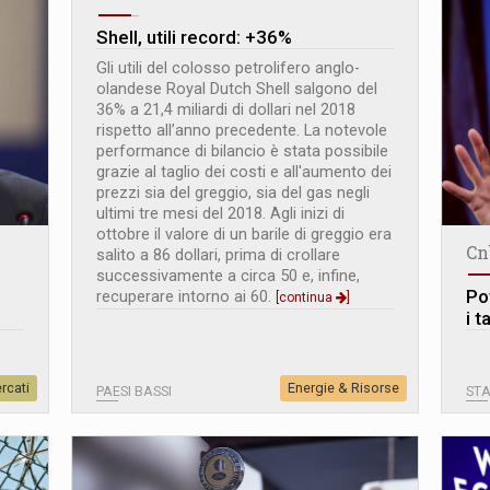
Shell, utili record: +36%
Gli utili del colosso petrolifero anglo-
olandese Royal Dutch Shell salgono del
36% a 21,4 miliardi di dollari nel 2018
rispetto all’anno precedente. La notevole
performance di bilancio è stata possibile
grazie al taglio dei costi e all'aumento dei
prezzi sia del greggio, sia del gas negli
ultimi tre mesi del 2018. Agli inizi di
ottobre il valore di un barile di greggio era
Cn
salito a 86 dollari, prima di crollare
successivamente a circa 50 e, infine,
Po
recuperare intorno ai 60.
[continua
]
i t
rcati
Energie & Risorse
PAESI BASSI
STA