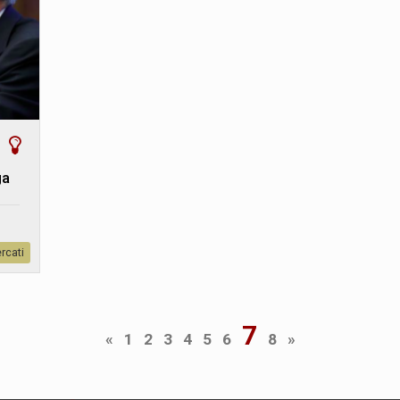
ga
rcati
7
«
1
2
3
4
5
6
8
»