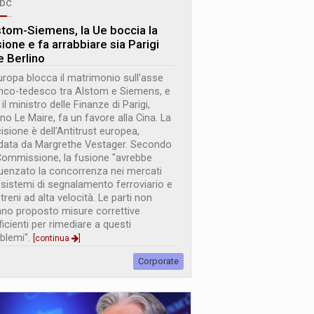
bc
stom-Siemens, la Ue boccia la
ione e fa arrabbiare sia Parigi
e Berlino
uropa blocca il matrimonio sull'asse
nco-tedesco tra Alstom e Siemens, e
 il ministro delle Finanze di Parigi,
no Le Maire, fa un favore alla Cina. La
isione è dell’Antitrust europea,
data da Margrethe Vestager. Secondo
Commissione, la fusione "avrebbe
luenzato la concorrenza nei mercati
 sistemi di segnalamento ferroviario e
 treni ad alta velocità. Le parti non
no proposto misure correttive
ficienti per rimediare a questi
blemi".
[continua
]
Corporate