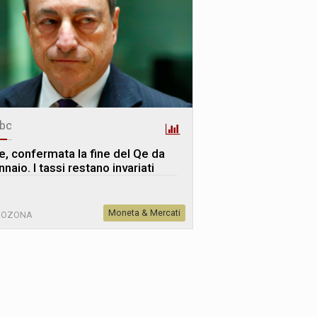
bc
e, confermata la fine del Qe da
naio. I tassi restano invariati
Moneta & Mercati
ROZONA