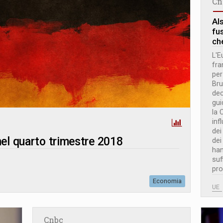
Cn
Al
fus
ch
L'E
fra
per
Bru
dec
gui
la 
inf
dei
nel quarto trimestre 2018
dei
han
suf
pro
Economia
UE
Cnbc