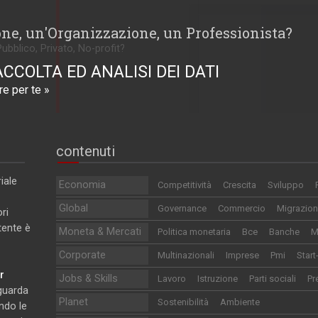
one, un'Organizzazione, un Professionista?
Pubblico, Privato, No-profit?
ACCOLTA ED ANALISI DEI DATI
e per te »
contenuti
iale
Economia
Competitività
Crescita
Sviluppo
Global
Governance
Commercio
Migrazion
ri
utente è
Moneta & Mercati
Politica monetaria
Bce
Banche
M
Corporate
Multinazionali
Imprese
Pmi
Start
r
Jobs & Skills
Lavoro
Istruzione
Parti sociali
Pr
iguarda
Planet
Sostenibilità
Ambiente
ndo le