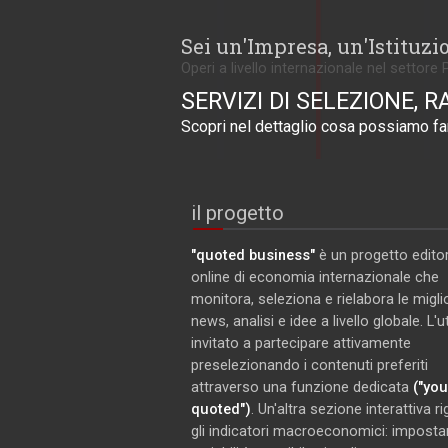
Sei un'Impresa, un'Istituzi
Operi a livello internazionale nel settore 
SERVIZI DI SELEZIONE, R
Scopri nel dettaglio cosa possiamo far
il progetto
"quoted business"
è un progetto editor
online di economia internazionale che
monitora, seleziona e rielabora le miglio
news, analisi e idee a livello globale. L'
invitato a partecipare attivamente
preselezionando i contenuti preferiti
attraverso una funzione dedicata
("you
quoted")
. Un'altra sezione interattiva r
gli indicatori macroeconomici: imposta