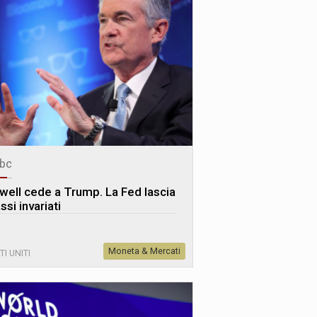
bc
well cede a Trump. La Fed lascia
assi invariati
Moneta & Mercati
TI UNITI