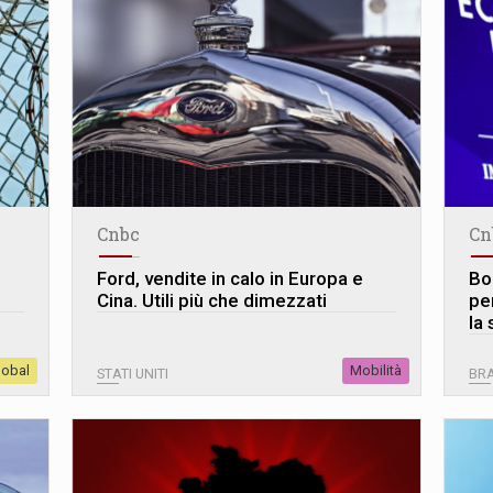
Cnbc
Cn
Ford, vendite in calo in Europa e
Bo
Cina. Utili più che dimezzati
pe
la 
lobal
Mobilità
STATI UNITI
BRA