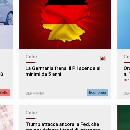
Cnbc
Cn
La Germania frena: il Pil scende ai
Ora
iù
minimi da 5 anni
n.
di F
kills
Economia
GERMANIA
GE
Cnbc
Trump attacca ancora la Fed, che