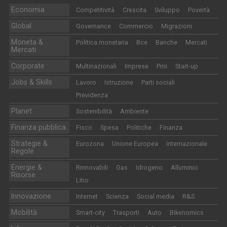
Economia
Competitività
Crescita
Sviluppo
Povertà
Global
Governance
Commercio
Migrazioni
Moneta &
Politica monetaria
Bce
Banche
Mercati
Mercati
Corporate
Multinazionali
Imprese
Pmi
Start-up
Jobs & Skills
Lavoro
Istruzione
Parti sociali
Previdenza
Planet
Sostenibilità
Ambiente
Finanza pubblica
Fisco
Spesa
Politiche
Finanza
Strategie &
Eurozona
Unione Europea
Internazionale
Regole
Energie &
Rinnovabili
Gas
Idrogeno
Alluminio
Risorse
Litio
Innovazione
Internet
Scienza
Social media
R&S
Mobilità
Smart-city
Trasporti
Auto
Bikenomics