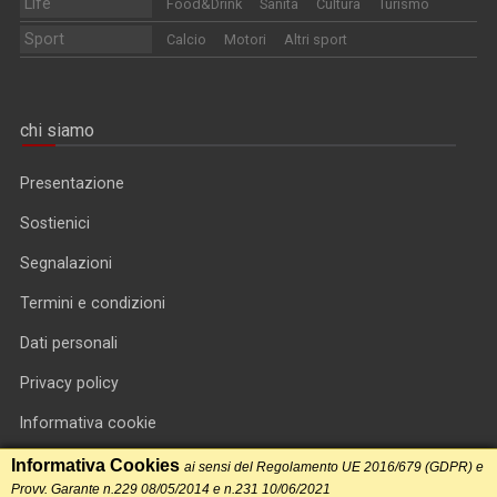
Life
Food&Drink
Sanità
Cultura
Turismo
Sport
Calcio
Motori
Altri sport
chi siamo
Presentazione
Sostienici
Segnalazioni
Termini e condizioni
Dati personali
Privacy policy
Informativa cookie
RSS feed
Informativa Cookies
ai sensi del Regolamento UE 2016/679 (GDPR) e
Provv. Garante n.229 08/05/2014 e n.231 10/06/2021