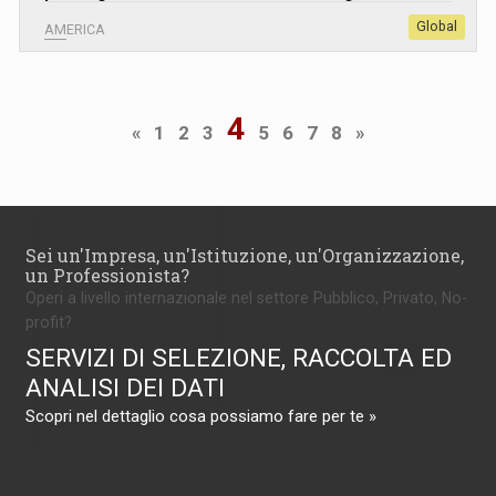
Global
AMERICA
4
«
1
2
3
5
6
7
8
»
Sei un'Impresa, un'Istituzione, un'Organizzazione,
un Professionista?
Operi a livello internazionale nel settore Pubblico, Privato, No-
profit?
SERVIZI DI SELEZIONE, RACCOLTA ED
ANALISI DEI DATI
Scopri nel dettaglio cosa possiamo fare per te »