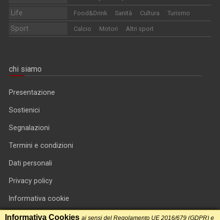
Life
Food&Drink
Sanità
Cultura
Turismo
Sport
Calcio
Motori
Altri sport
chi siamo
Presentazione
Sostienici
Segnalazioni
Termini e condizioni
Dati personali
Privacy policy
Informativa cookie
RSS feed
Informativa Cookies
ai sensi del Regolamento UE 2016/679 (GDPR) e