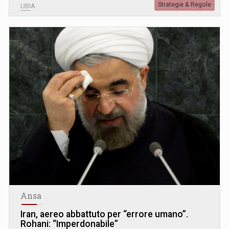
Strategie & Regole
LIBIA
Ansa
Iran, aereo abbattuto per “errore umano”.
Rohani: “Imperdonabile”