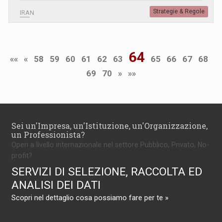
Strategie & Regole
IRAN
64
««
«
58
59
60
61
62
63
65
66
67
68
69
70
»
»»
Sei un'Impresa, un'Istituzione, un'Organizzazione,
un Professionista?
Operi a livello internazionale nel settore Pubblico, Privato, No-
profit?
SERVIZI DI SELEZIONE, RACCOLTA ED
ANALISI DEI DATI
Scopri nel dettaglio cosa possiamo fare per te »