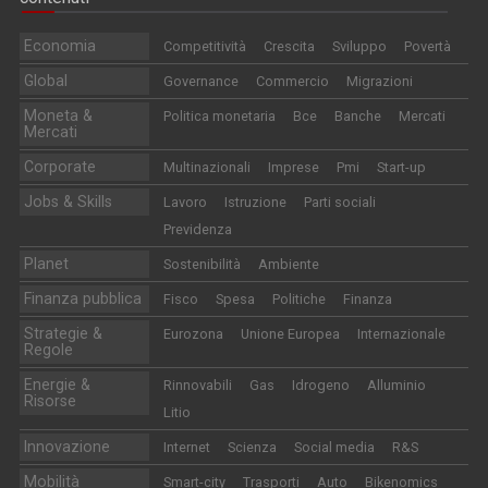
Economia
Competitività
Crescita
Sviluppo
Povertà
Global
Governance
Commercio
Migrazioni
Moneta &
Politica monetaria
Bce
Banche
Mercati
Mercati
Corporate
Multinazionali
Imprese
Pmi
Start-up
Jobs & Skills
Lavoro
Istruzione
Parti sociali
Previdenza
Planet
Sostenibilità
Ambiente
Finanza pubblica
Fisco
Spesa
Politiche
Finanza
Strategie &
Eurozona
Unione Europea
Internazionale
Regole
Energie &
Rinnovabili
Gas
Idrogeno
Alluminio
Risorse
Litio
Innovazione
Internet
Scienza
Social media
R&S
Mobilità
Smart-city
Trasporti
Auto
Bikenomics