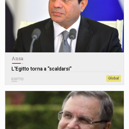
Ansa
L
'
Egitto torna a “scaldarsi”
Global
EGITTO