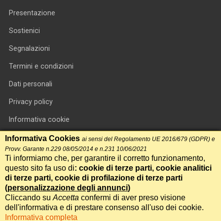
Presentazione
Sostienici
Segnalazioni
Termini e condizioni
Dati personali
Privacy policy
Informativa cookie
RSS feed
Informativa Cookies
ai sensi del Regolamento UE 2016/679 (GDPR) e
Provv. Garante n.229 08/05/2014 e n.231 10/06/2021
RSS Top News
Ti informiamo che, per garantire il corretto funzionamento,
questo sito fa uso di
: cookie di terze parti, cookie analitici
Contatti
di terze parti, cookie di profilazione di terze parti
(
personalizzazione degli annunci
)
Cliccando su
Accetta
confermi di aver preso visione
International Communication S.r.l. • P.IVA 14478081004 • Testata
dell'informativa e di prestare consenso all'uso dei cookie.
giornalistica n.191, reg. Tribunale di Roma del 14/12/2017
Informativa completa