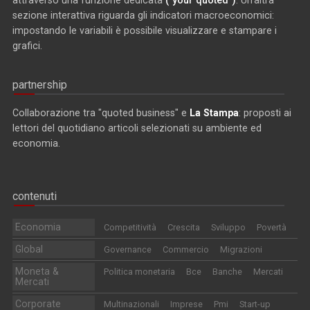
attraverso una funzione dedicata
("your quoted")
. Un'altra
sezione interattiva riguarda gli indicatori macroeconomici:
impostando le variabili è possibile visualizzare e stampare i
grafici.
partnership
Collaborazione tra "quoted business" e
La Stampa
: proposti ai
lettori del quotidiano articoli selezionati su ambiente ed
economia.
contenuti
Economia
Competitività
Crescita
Sviluppo
Povertà
Global
Governance
Commercio
Migrazioni
Moneta &
Politica monetaria
Bce
Banche
Mercati
Mercati
Corporate
Multinazionali
Imprese
Pmi
Start-up