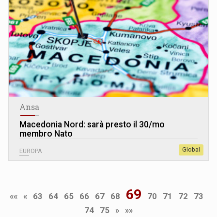
Ansa
Macedonia Nord: sarà presto il 30/mo
membro Nato
Global
EUROPA
69
««
«
63
64
65
66
67
68
70
71
72
73
74
75
»
»»