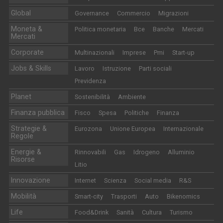
Global
Governance
Commercio
Migrazioni
Moneta &
Politica monetaria
Bce
Banche
Mercati
Mercati
Corporate
Multinazionali
Imprese
Pmi
Start-up
Jobs & Skills
Lavoro
Istruzione
Parti sociali
Previdenza
Planet
Sostenibilità
Ambiente
Finanza pubblica
Fisco
Spesa
Politiche
Finanza
Strategie &
Eurozona
Unione Europea
Internazionale
Regole
Energie &
Rinnovabili
Gas
Idrogeno
Alluminio
Risorse
Litio
Innovazione
Internet
Scienza
Social media
R&S
Mobilità
Smart-city
Trasporti
Auto
Bikenomics
Life
Food&Drink
Sanità
Cultura
Turismo