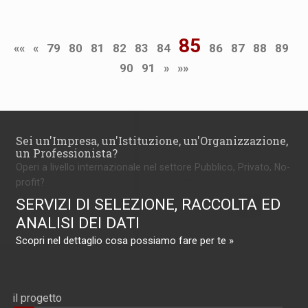
85
««
«
79
80
81
82
83
84
86
87
88
89
90
91
»
»»
Sei un'Impresa, un'Istituzione, un'Organizzazione,
un Professionista?
Operi a livello internazionale nel settore Pubblico, Privato, No-
profit?
SERVIZI DI SELEZIONE, RACCOLTA ED
ANALISI DEI DATI
Scopri nel dettaglio cosa possiamo fare per te »
il progetto