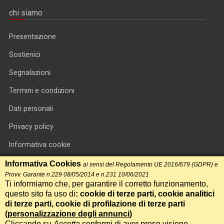
chi siamo
Presentazione
Sostienici
Segnalazioni
Termini e condizioni
Dati personali
Privacy policy
Informativa cookie
RSS feed
Informativa Cookies
ai sensi del Regolamento UE 2016/679 (GDPR) e
Provv. Garante n.229 08/05/2014 e n.231 10/06/2021
RSS Top News
Ti informiamo che, per garantire il corretto funzionamento,
questo sito fa uso di
: cookie di terze parti, cookie analitici
Contatti
di terze parti, cookie di profilazione di terze parti
(
personalizzazione degli annunci
)
Cliccando su
Accetta
confermi di aver preso visione