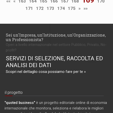
169
««
«
163
164
165
166
167
168
170
171
172
173
174
175
»
»»
Sei un'Impresa, un'Istituzione, un'Organizzazione,
un Professionista?
Operi a livello internazionale nel settore Pubblico, Privato, No-
profit?
SERVIZI DI SELEZIONE, RACCOLTA ED
ANALISI DEI DATI
Scopri nel dettaglio cosa possiamo fare per te »
il progetto
"quoted business"
è un progetto editoriale online di economia
internazionale che monitora, seleziona e rielabora le migliori