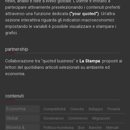
news, analisi e idee a livello globale. L'utente è invitato a
partecipare attivamente preselezionando i contenuti preferiti
attraverso una funzione dedicata
("your quoted")
. Un'altra
sezione interattiva riguarda gli indicatori macroeconomici:
impostando le variabili è possibile visualizzare e stampare i
grafici.
partnership
Collaborazione tra "quoted business" e
La Stampa
: proposti ai
lettori del quotidiano articoli selezionati su ambiente ed
economia.
contenuti
Economia
Competitività
Crescita
Sviluppo
Povertà
Global
Governance
Commercio
Migrazioni
Moneta &
Politica monetaria
Bce
Banche
Mercati