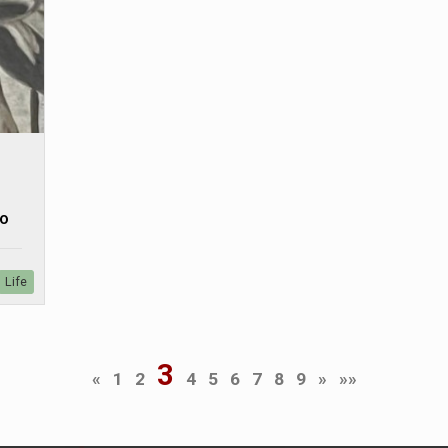
zo
Life
3
«
1
2
4
5
6
7
8
9
»
»»