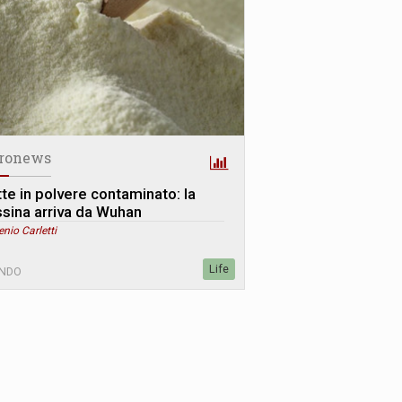
ronews
tte in polvere contaminato: la
ssina arriva da Wuhan
enio Carletti
Life
NDO