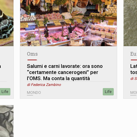
Oms
Eu
a
Salumi e carni lavorate: ora sono
La
“certamente cancerogeni” per
to
l’OMS. Ma conta la quantità
di S
di Federica Zambino
Life
Life
MONDO
MO