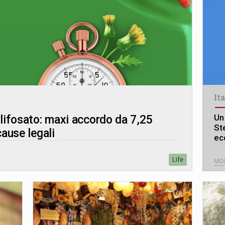
It
Un 
glifosato: maxi accordo da 7,25
St
cause legali
ec
Life
MO