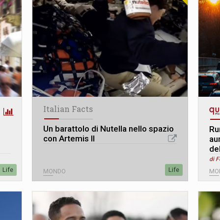
Italian Facts
Un barattolo di Nutella nello spazio
Ru
con Artemis II
aum
de
di 
Life
Life
MONDO
MO