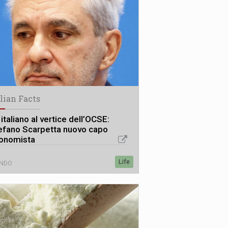
alian Facts
italiano al vertice dell’OCSE:
efano Scarpetta nuovo capo
onomista
Life
NDO