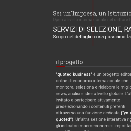
Sei un'Impresa, un'Istituzi
Operi a livello internazionale nel settore 
SERVIZI DI SELEZIONE, R
Scopri nel dettaglio cosa possiamo far
il progetto
"quoted business"
è un progetto editor
online di economia internazionale che
monitora, seleziona e rielabora le miglio
news, analisi e idee a livello globale. L'
invitato a partecipare attivamente
preselezionando i contenuti preferiti
attraverso una funzione dedicata
("you
quoted")
. Un'altra sezione interattiva r
gli indicatori macroeconomici: imposta