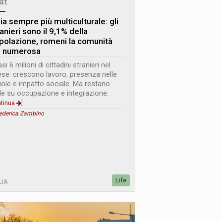
tat
lia sempre più multiculturale: gli
anieri sono il 9,1% della
polazione, romeni la comunità
ù numerosa
si 6 milioni di cittadini stranieri nel
se: crescono lavoro, presenza nelle
ole e impatto sociale. Ma restano
de su occupazione e integrazione.
ntinua
]
Federica Zambino
Life
LIA