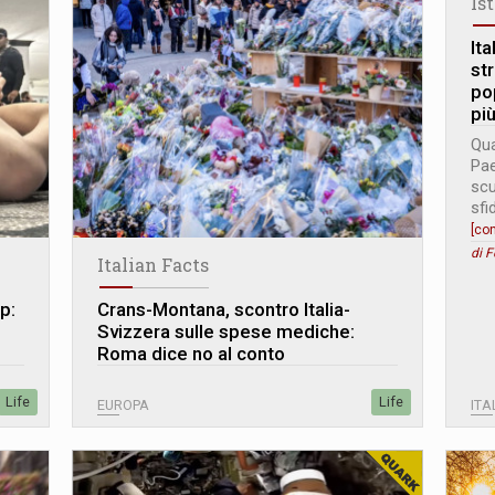
Is
Ita
str
po
pi
Qua
Pae
scu
sfi
[co
di 
Italian Facts
p:
Crans-Montana, scontro Italia-
Svizzera sulle spese mediche:
Roma dice no al conto
Life
Life
EUROPA
ITA