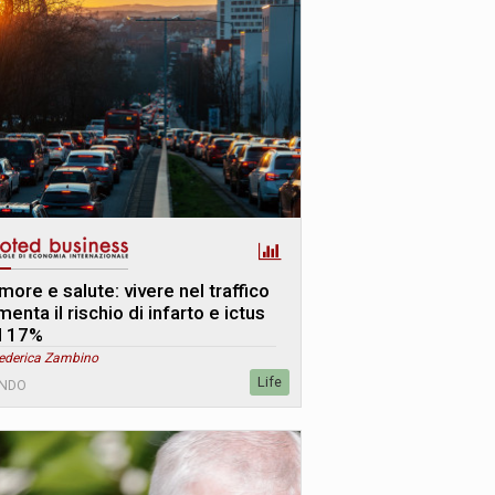
more e salute: vivere nel traffico
enta il rischio di infarto e ictus
l 17%
Federica Zambino
Life
NDO