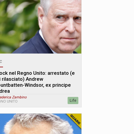
c
ock nel Regno Unito: arrestato (e
i rilasciato) Andrew
untbatten-Windsor, ex principe
drea
Federica Zambino
Life
NO UNITO