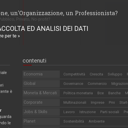
one, un'Organizzazione, un Professionista?
Pubblico, Privato, No-profit?
ACCOLTA ED ANALISI DEI DATI
e per te »
contenuti
iale
Economia
Competitività
Crescita
Sviluppo
Global
Governance
Commercio
Migrazion
ri
utente è
Moneta & Mercati
Politica monetaria
Bce
Banche
M
Corporate
Multinazionali
Imprese
Pmi
Start
r
Jobs & Skills
Lavoro
Istruzione
Parti sociali
Pr
iguarda
Planet
Sostenibilità
Ambiente
ndo le