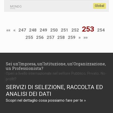
Global
MONDO
253
««
«
247
248
249
250
251
252
254
255
256
257
258
259
»
»»
Sei un'Impresa, un'Istituzione, un'Organizzazione,
un Professionista?
Operi a livello internazionale nel settore Pubblico, Privato, No-
profit?
SERVIZI DI SELEZIONE, RACCOLTA ED
ANALISI DEI DATI
Scopri nel dettaglio cosa possiamo fare per te »