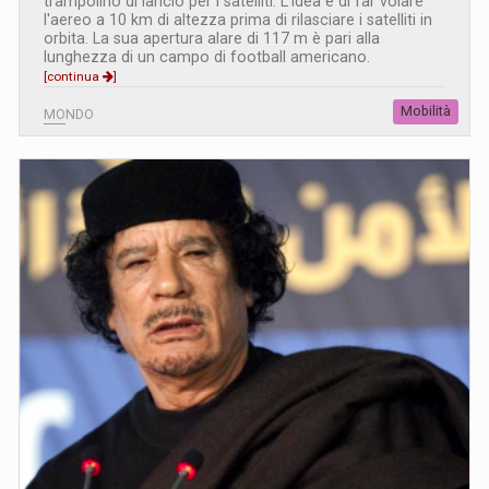
trampolino di lancio per i satelliti. L'idea è di far volare
l'aereo a 10 km di altezza prima di rilasciare i satelliti in
orbita. La sua apertura alare di 117 m è pari alla
lunghezza di un campo di football americano.
[continua
]
Mobilità
MONDO