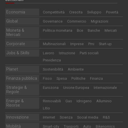
Economia
Competitività
Crescita
Sviluppo
Povertà
Global
Governance
Commercio
Migrazioni
Moneta &
Politica monetaria
Bce
Banche
Mercati
Mercati
Corporate
Multinazionali
Imprese
Pmi
Start-up
Jobs & Skills
Lavoro
Istruzione
Parti sociali
Previdenza
Planet
Sostenibilità
Ambiente
Finanza pubblica
Fisco
Spesa
Politiche
Finanza
Strategie &
Eurozona
Unione Europea
Internazionale
Regole
Energie &
Rinnovabili
Gas
Idrogeno
Alluminio
Risorse
Litio
Innovazione
Internet
Scienza
Social media
R&S
Mobilità
Smart-city
Trasporti
Auto
Bikenomics