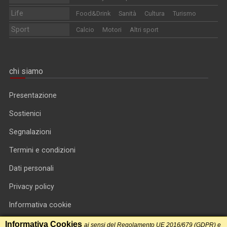
Life
Food&Drink
Sanità
Cultura
Turismo
Sport
Calcio
Motori
Altri sport
chi siamo
Presentazione
Sostienici
Segnalazioni
Termini e condizioni
Dati personali
Privacy policy
Informativa cookie
RSS feed
Informativa Cookies
ai sensi del Regolamento UE 2016/679 (GDPR) e