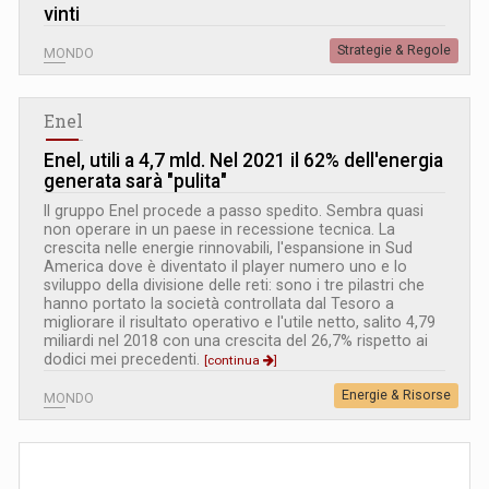
vinti
Strategie & Regole
MONDO
Enel
Enel, utili a 4,7 mld. Nel 2021 il 62% dell'energia
generata sarà "pulita"
Il gruppo Enel procede a passo spedito. Sembra quasi
non operare in un paese in recessione tecnica. La
crescita nelle energie rinnovabili, l'espansione in Sud
America dove è diventato il player numero uno e lo
sviluppo della divisione delle reti: sono i tre pilastri che
hanno portato la società controllata dal Tesoro a
migliorare il risultato operativo e l'utile netto, salito 4,79
miliardi nel 2018 con una crescita del 26,7% rispetto ai
dodici mei precedenti.
[continua
]
Energie & Risorse
MONDO