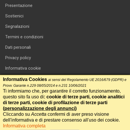
Presentazione
Sostienici
Segnalazioni
Termini e condizioni
Dati personali
Privacy policy
Informativa cookie
RSS feed
Informativa Cookies
ai sensi del Regolamento UE 2016/679 (GDPR) e
Provv. Garante n.229 08/05/2014 e n.231 10/06/2021
RSS Top News
Ti informiamo che, per garantire il corretto funzionamento,
questo sito fa uso di
: cookie di terze parti, cookie analitici
Contatti
di terze parti, cookie di profilazione di terze parti
(
personalizzazione degli annunci
)
Cliccando su
Accetta
confermi di aver preso visione
International Communication S.r.l. • P.IVA 14478081004 • Testata
dell'informativa e di prestare consenso all'uso dei cookie.
giornalistica n.191, reg. Tribunale di Roma del 14/12/2017
Informativa completa