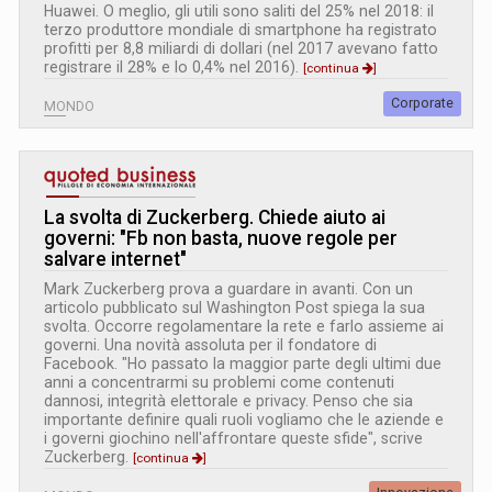
Huawei. O meglio, gli utili sono saliti del 25% nel 2018: il
terzo produttore mondiale di smartphone ha registrato
profitti per 8,8 miliardi di dollari (nel 2017 avevano fatto
registrare il 28% e lo 0,4% nel 2016).
[continua
]
Corporate
MONDO
La svolta di Zuckerberg. Chiede aiuto ai
governi: "Fb non basta, nuove regole per
salvare internet"
Mark Zuckerberg prova a guardare in avanti. Con un
articolo pubblicato sul Washington Post spiega la sua
svolta. Occorre regolamentare la rete e farlo assieme ai
governi. Una novità assoluta per il fondatore di
Facebook. "Ho passato la maggior parte degli ultimi due
anni a concentrarmi su problemi come contenuti
dannosi, integrità elettorale e privacy. Penso che sia
importante definire quali ruoli vogliamo che le aziende e
i governi giochino nell'affrontare queste sfide", scrive
Zuckerberg.
[continua
]