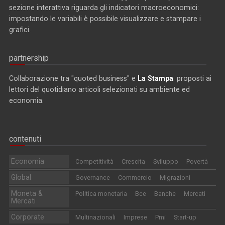
sezione interattiva riguarda gli indicatori macroeconomici:
impostando le variabili è possibile visualizzare e stampare i
grafici.
partnership
Collaborazione tra "quoted business" e
La Stampa
: proposti ai
lettori del quotidiano articoli selezionati su ambiente ed
economia.
contenuti
Economia
Competitività
Crescita
Sviluppo
Povertà
Global
Governance
Commercio
Migrazioni
Moneta &
Politica monetaria
Bce
Banche
Mercati
Mercati
Corporate
Multinazionali
Imprese
Pmi
Start-up