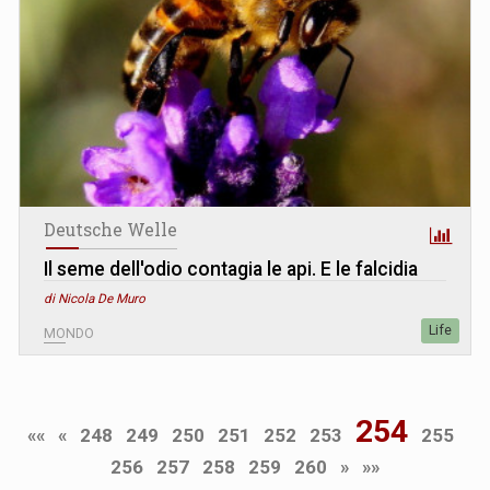
Deutsche Welle
Il seme dell'odio contagia le api. E le falcidia
di Nicola De Muro
Life
MONDO
254
««
«
248
249
250
251
252
253
255
256
257
258
259
260
»
»»