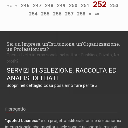
252
««
«
246
247
248
249
250
251
253
254
255
256
257
258
»
»»
Sei un'Impresa, un'Istituzione, un'Organizzazione,
un Professionista?
Operi a livello internazionale nel settore Pubblico, Privato, No-
profit?
SERVIZI DI SELEZIONE, RACCOLTA ED
ANALISI DEI DATI
Scopri nel dettaglio cosa possiamo fare per te »
il progetto
"quoted business"
è un progetto editoriale online di economia
internazionale che monitora, seleziona e rielabora le migliori