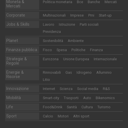
Moneta &
Politica monetaria
Bce
Banche
Mercati
Mercati
Corporate
Multinazionali
Imprese
Pmi
Start-up
Jobs & Skills
Lavoro
Istruzione
Parti sociali
Previdenza
Planet
Sostenibilità
Ambiente
Finanza pubblica
Fisco
Spesa
Politiche
Finanza
Strategie &
Eurozona
Unione Europea
Internazionale
Regole
Energie &
Rinnovabili
Gas
Idrogeno
Alluminio
Risorse
Litio
Innovazione
Internet
Scienza
Social media
R&S
Mobilità
Smart-city
Trasporti
Auto
Bikenomics
Life
Food&Drink
Sanità
Cultura
Turismo
Sport
Calcio
Motori
Altri sport