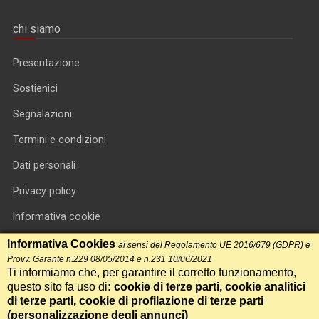
chi siamo
Presentazione
Sostienici
Segnalazioni
Termini e condizioni
Dati personali
Privacy policy
Informativa cookie
RSS feed
Informativa Cookies
ai sensi del Regolamento UE 2016/679 (GDPR) e
Provv. Garante n.229 08/05/2014 e n.231 10/06/2021
RSS Top News
Ti informiamo che, per garantire il corretto funzionamento,
questo sito fa uso di
: cookie di terze parti, cookie analitici
Contatti
di terze parti, cookie di profilazione di terze parti
(
personalizzazione degli annunci
)