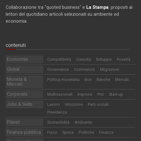
Collaborazione tra "quoted business" e
La Stampa
: proposti ai
lettori del quotidiano articoli selezionati su ambiente ed
economia.
contenuti
Economia
Competitività
Crescita
Sviluppo
Povertà
Global
Governance
Commercio
Migrazioni
Moneta &
Politica monetaria
Bce
Banche
Mercati
Mercati
Corporate
Multinazionali
Imprese
Pmi
Start-up
Jobs & Skills
Lavoro
Istruzione
Parti sociali
Previdenza
Planet
Sostenibilità
Ambiente
Finanza pubblica
Fisco
Spesa
Politiche
Finanza