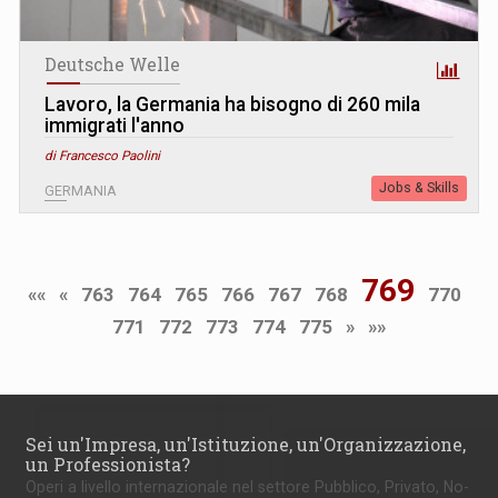
Deutsche Welle
Lavoro, la Germania ha bisogno di 260 mila
immigrati l'anno
di Francesco Paolini
Jobs & Skills
GERMANIA
769
««
«
763
764
765
766
767
768
770
771
772
773
774
775
»
»»
Sei un'Impresa, un'Istituzione, un'Organizzazione,
un Professionista?
Operi a livello internazionale nel settore Pubblico, Privato, No-