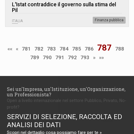
L
'
Istat contraddice il governo sulla stima del
Pil
Finanza pubblica
ITALIA
787
««
«
781
782
783
784
785
786
788
789
790
791
792
793
»
»»
Sei un'Impresa, un'Istituzione, un'Organizzazione,
un Professionista?
Operi a livello internazionale nel settore Pubblico, Privato, No-
profit?
SERVIZI DI SELEZIONE, RACCOLTA ED
ANALISI DEI DATI
Scopri nel dettaglio cosa possiamo fare per te »