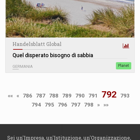
Handelsblatt Global
Quel disperato bisogno di sabbia
Planet
GERMANIA
792
««
«
786
787
788
789
790
791
793
794
795
796
797
798
»
»»
Sei un'Impresa, un'Istituzione, un'Organizzazione,