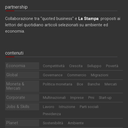
partnership
Collaborazione tra "quoted business" e
La Stampa
: proposti ai
lettori del quotidiano articoli selezionati su ambiente ed
economia.
contenuti
Economia
Competitività
Crescita
Sviluppo
Povertà
Global
Governance
Commercio
Migrazioni
Moneta &
Politica monetaria
Bce
Banche
Mercati
Mercati
Corporate
Multinazionali
Imprese
Pmi
Start-up
Jobs & Skills
Lavoro
Istruzione
Parti sociali
Previdenza
Planet
Sostenibilità
Ambiente