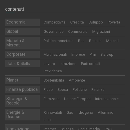
contenuti
Economia
Competitività
Crescita
Sviluppo
Povertà
Global
Governance
Commercio
Migrazioni
Moneta &
Politica monetaria
Bce
Banche
Mercati
Mercati
Corporate
Multinazionali
Imprese
Pmi
Start-up
Jobs & Skills
Lavoro
Istruzione
Parti sociali
Previdenza
Planet
Sostenibilità
Ambiente
Finanza pubblica
Fisco
Spesa
Politiche
Finanza
Strategie &
Eurozona
Unione Europea
Internazionale
Regole
Energie &
Rinnovabili
Gas
Idrogeno
Alluminio
Risorse
Litio
Innovazione
Internet
Scienza
Social media
R&S