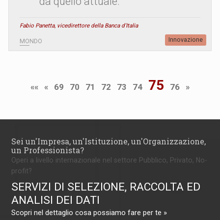
da quello attuale.
Fabio Panetta, vicedirettore della Banca d'Italia
Innovazione
MONDO
75
««
«
69
70
71
72
73
74
76
»
Sei un'Impresa, un'Istituzione, un'Organizzazione,
un Professionista?
Operi a livello internazionale nel settore Pubblico, Privato, No-
profit?
SERVIZI DI SELEZIONE, RACCOLTA ED
ANALISI DEI DATI
Scopri nel dettaglio cosa possiamo fare per te »