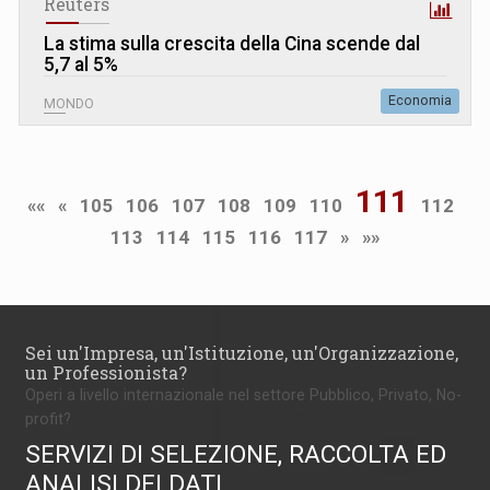
Reuters
La stima sulla crescita della Cina scende dal
5,7 al 5%
Economia
MONDO
111
««
«
105
106
107
108
109
110
112
113
114
115
116
117
»
»»
Sei un'Impresa, un'Istituzione, un'Organizzazione,
un Professionista?
Operi a livello internazionale nel settore Pubblico, Privato, No-
profit?
SERVIZI DI SELEZIONE, RACCOLTA ED
ANALISI DEI DATI