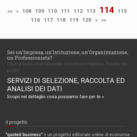
114
««
«
108
109
110
111
112
113
115
116
117
118
119
120
»
»»
Sei un'Impresa, un'Istituzione, un'Organizzazione,
un Professionista?
Operi a livello internazionale nel settore Pubblico, Privato, No-
profit?
SERVIZI DI SELEZIONE, RACCOLTA ED
ANALISI DEI DATI
Scopri nel dettaglio cosa possiamo fare per te »
il progetto
"quoted business"
è un progetto editoriale online di economia