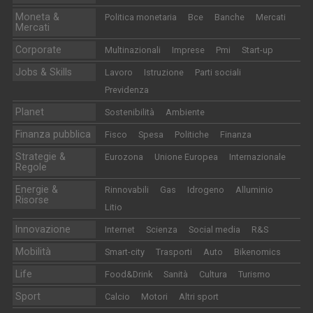
Moneta &
Politica monetaria
Bce
Banche
Mercati
Mercati
Corporate
Multinazionali
Imprese
Pmi
Start-up
Jobs & Skills
Lavoro
Istruzione
Parti sociali
Previdenza
Planet
Sostenibilità
Ambiente
Finanza pubblica
Fisco
Spesa
Politiche
Finanza
Strategie &
Eurozona
Unione Europea
Internazionale
Regole
Energie &
Rinnovabili
Gas
Idrogeno
Alluminio
Risorse
Litio
Innovazione
Internet
Scienza
Social media
R&S
Mobilità
Smart-city
Trasporti
Auto
Bikenomics
Life
Food&Drink
Sanità
Cultura
Turismo
Sport
Calcio
Motori
Altri sport