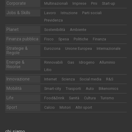
Corporate
Multinazionali
Imprese
Pmi
Start-up
Jobs & Skills
Lavoro
Istruzione
Parti sociali
Previdenza
Planet
Sostenibilità
Ambiente
Finanza pubblica
Fisco
Spesa
Politiche
Finanza
Strategie &
Eurozona
Unione Europea
Internazionale
Regole
Energie &
Rinnovabili
Gas
Idrogeno
Alluminio
Risorse
Litio
Innovazione
Internet
Scienza
Social media
R&S
Mobilità
Smart-city
Trasporti
Auto
Bikenomics
Life
Food&Drink
Sanità
Cultura
Turismo
Sport
Calcio
Motori
Altri sport
chi siamo