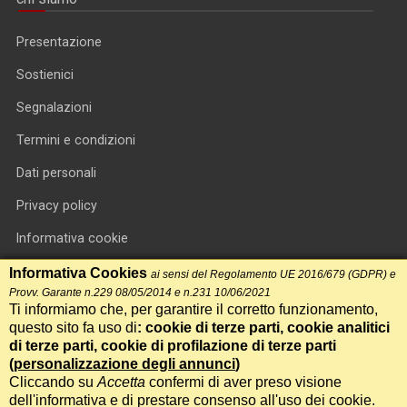
Presentazione
Sostienici
Segnalazioni
Termini e condizioni
Dati personali
Privacy policy
Informativa cookie
RSS feed
Informativa Cookies
ai sensi del Regolamento UE 2016/679 (GDPR) e
Provv. Garante n.229 08/05/2014 e n.231 10/06/2021
RSS Top News
Ti informiamo che, per garantire il corretto funzionamento,
questo sito fa uso di
: cookie di terze parti, cookie analitici
Contatti
di terze parti, cookie di profilazione di terze parti
(
personalizzazione degli annunci
)
Cliccando su
Accetta
confermi di aver preso visione
International Communication S.r.l. • P.IVA 14478081004 • Testata
dell'informativa e di prestare consenso all'uso dei cookie.