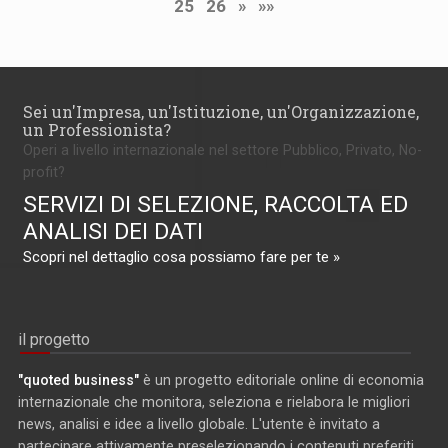
25
26
»
»»
Sei un'Impresa, un'Istituzione, un'Organizzazione,
un Professionista?
Operi a livello internazionale nel settore Pubblico, Privato, No-
profit?
SERVIZI DI SELEZIONE, RACCOLTA ED
ANALISI DEI DATI
Scopri nel dettaglio cosa possiamo fare per te »
il progetto
"quoted business"
è un progetto editoriale online di economia
internazionale che monitora, seleziona e rielabora le migliori
news, analisi e idee a livello globale. L'utente è invitato a
partecipare attivamente preselezionando i contenuti preferiti