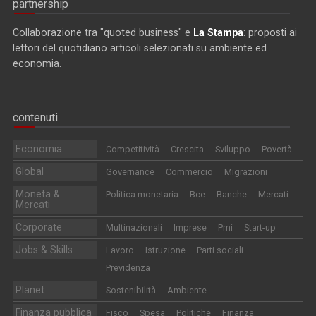
partnership
Collaborazione tra "quoted business" e
La Stampa
: proposti ai
lettori del quotidiano articoli selezionati su ambiente ed
economia.
contenuti
Economia
Competitività
Crescita
Sviluppo
Povertà
Global
Governance
Commercio
Migrazioni
Moneta &
Politica monetaria
Bce
Banche
Mercati
Mercati
Corporate
Multinazionali
Imprese
Pmi
Start-up
Jobs & Skills
Lavoro
Istruzione
Parti sociali
Previdenza
Planet
Sostenibilità
Ambiente
Finanza pubblica
Fisco
Spesa
Politiche
Finanza