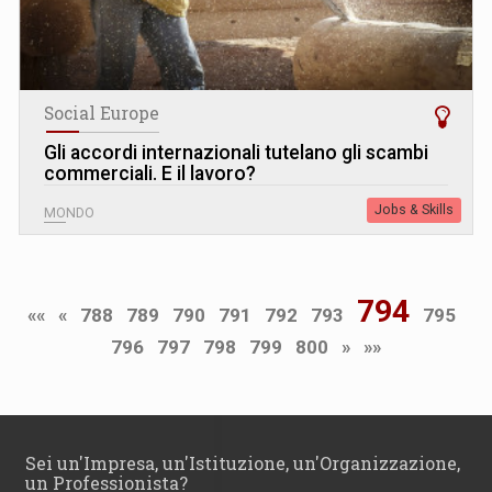
Social Europe
Gli accordi internazionali tutelano gli scambi
commerciali. E il lavoro?
Jobs & Skills
MONDO
794
««
«
788
789
790
791
792
793
795
796
797
798
799
800
»
»»
Sei un'Impresa, un'Istituzione, un'Organizzazione,
un Professionista?