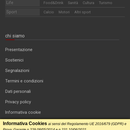
Life
Food&Drink
Sanità
Cultura
Turismo
Sport
Calcio
Motori
Altri sport
chi siamo
Presentazione
Sostienici
Segnalazioni
Termini e condizioni
Dati personali
Privacy policy
Informativa cookie
RSS feed
Informativa Cookies
ai sensi del Regolamento UE 2016/679 (GDPR) e
Provv. Garante n.229 08/05/2014 e n.231 10/06/2021