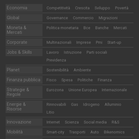
Economia
Competitività
Crescita
Sviluppo
Povertà
Global
Governance
Commercio
Migrazioni
Moneta &
Politica monetaria
Bce
Banche
Mercati
Mercati
Corporate
Multinazionali
Imprese
Pmi
Start-up
Jobs & Skills
Lavoro
Istruzione
Parti sociali
Previdenza
Planet
Sostenibilità
Ambiente
Finanza pubblica
Fisco
Spesa
Politiche
Finanza
Strategie &
Eurozona
Unione Europea
Internazionale
Regole
Energie &
Rinnovabili
Gas
Idrogeno
Alluminio
Risorse
Litio
Innovazione
Internet
Scienza
Social media
R&S
Mobilità
Smart-city
Trasporti
Auto
Bikenomics