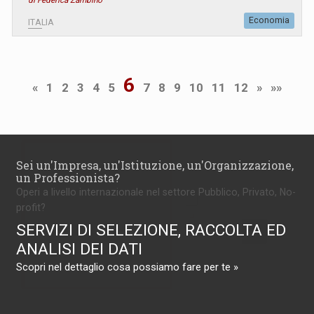
di Federica Zambino
Economia
ITALIA
6
«
1
2
3
4
5
7
8
9
10
11
12
»
»»
Sei un'Impresa, un'Istituzione, un'Organizzazione,
un Professionista?
Operi a livello internazionale nel settore Pubblico, Privato, No-
profit?
SERVIZI DI SELEZIONE, RACCOLTA ED
ANALISI DEI DATI
Scopri nel dettaglio cosa possiamo fare per te »