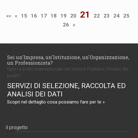
21
««
«
15
16
17
18
19
20
22
23
24
25
26
»
Sei un'Impresa, un'Istituzione, un'Organizzazione,
un Professionista?
Operi a livello internazionale nel settore Pubblico, Privato, No-
profit?
SERVIZI DI SELEZIONE, RACCOLTA ED
ANALISI DEI DATI
Scopri nel dettaglio cosa possiamo fare per te »
il progetto