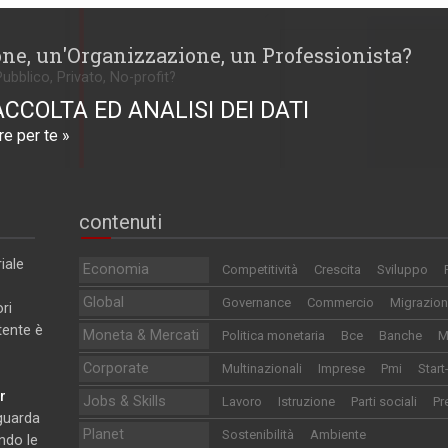
one, un'Organizzazione, un Professionista?
Pubblico, Privato, No-profit?
ACCOLTA ED ANALISI DEI DATI
e per te »
contenuti
iale
Economia
Competitività
Crescita
Sviluppo
Global
Governance
Commercio
Migrazion
ri
utente è
Moneta & Mercati
Politica monetaria
Bce
Banche
M
Corporate
Multinazionali
Imprese
Pmi
Start
r
Jobs & Skills
Lavoro
Istruzione
Parti sociali
Pr
iguarda
Planet
Sostenibilità
Ambiente
ndo le