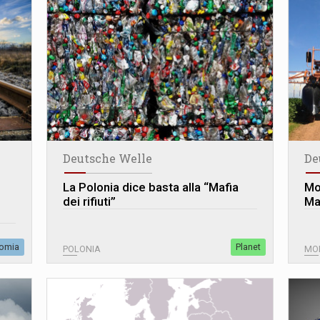
Deutsche Welle
De
La Polonia dice basta alla “Mafia
Mo
dei rifiuti”
Ma
omia
Planet
POLONIA
MO