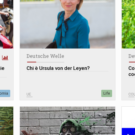
Deutsche Welle
De
ie
Chi è Ursula von der Leyen?
Co
co
omia
Life
UE
CO