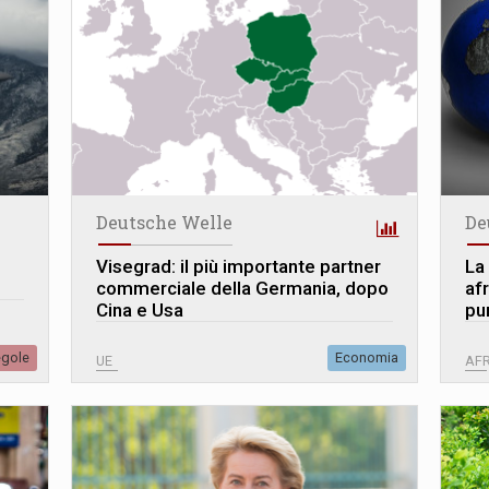
Deutsche Welle
De
Visegrad: il più importante partner
La
commerciale della Germania, dopo
afr
Cina e Usa
pu
egole
Economia
UE
AFR