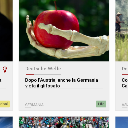
Deutsche Welle
De
a.
Dopo l’Austria, anche la Germania
Co
vieta il glifosato
Ca
lobal
Life
GERMANIA
ASI