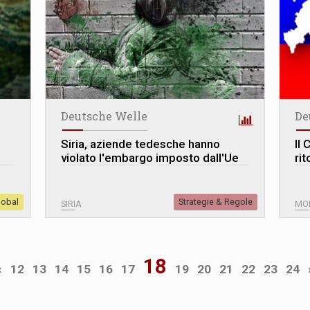
Deutsche Welle
De
Siria, aziende tedesche hanno
Il 
violato l'embargo imposto dall'Ue
rit
lobal
Strategie & Regole
SIRIA
MO
18
«
12
13
14
15
16
17
19
20
21
22
23
24