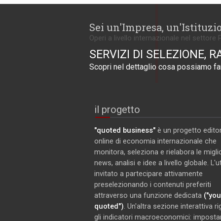
Sei un'Impresa, un'Istituzi
Operi a livello internazionale nel settore 
SERVIZI DI SELEZIONE, R
Scopri nel dettaglio cosa possiamo far
il progetto
"quoted business"
è un progetto editor
online di economia internazionale che
monitora, seleziona e rielabora le miglio
news, analisi e idee a livello globale. L'
invitato a partecipare attivamente
preselezionando i contenuti preferiti
attraverso una funzione dedicata
("you
quoted")
. Un'altra sezione interattiva r
gli indicatori macroeconomici: imposta