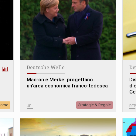
Deutsche Welle
De
Macron e Merkel progettano
Di
un’area economica franco-tedesca
di
Ce
sorse
Strategie & Regole
UE
REP