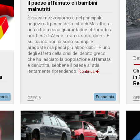
il paese affamato e i bambini
malnutriti
È quasi mezzogiorno e nel principale
negozio di pesce della città di Marathon -
una città a circa quarantadue chilometri a
nord-est di Atene - non ci sono clienti. E
sul banco non ci sono scampi e
aragoste ma pesci più abbordabili. È uno
degli effetti della crisi del debito greco
De
che ha lasciato la popolazione affamata
e denutrita, sebbene il paese si stia
Ch
lentamente riprendendo.
[continua
]
a
in
Re
omia
Economia
GRECIA
GE