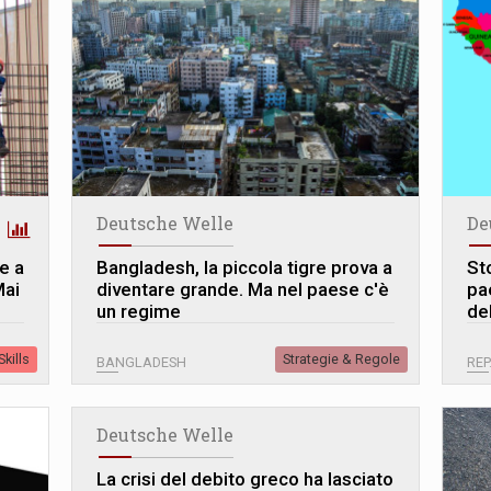
Deutsche Welle
De
e a
Bangladesh, la piccola tigre prova a
St
Mai
diventare grande. Ma nel paese c'è
pae
un regime
del
kills
Strategie & Regole
BANGLADESH
REP
Deutsche Welle
La crisi del debito greco ha lasciato