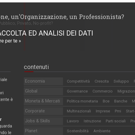
one, un'Organizzazione, un Professionista?
Pubblico, Privato, No-profit?
ACCOLTA ED ANALISI DEI DATI
e per te »
contenuti
iale
Economia
Competitività
Crescita
Sviluppo
Global
Governance
Commercio
Migrazion
ri
utente è
Moneta & Mercati
Politica monetaria
Bce
Banche
M
Corporate
Multinazionali
Imprese
Pmi
Start
r
Jobs & Skills
Lavoro
Istruzione
Parti sociali
Pr
iguarda
Planet
Sostenibilità
Ambiente
ndo le