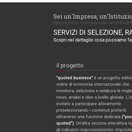
Sei un'Impresa, un'Istituzi
Operi a livello internazionale nel settore 
SERVIZI DI SELEZIONE, R
Scopri nel dettaglio cosa possiamo far
il progetto
"quoted business"
è un progetto editor
online di economia internazionale che
monitora, seleziona e rielabora le miglio
news, analisi e idee a livello globale. L'
invitato a partecipare attivamente
preselezionando i contenuti preferiti
attraverso una funzione dedicata
("you
quoted")
. Un'altra sezione interattiva r
gli indicatori macroeconomici: imposta