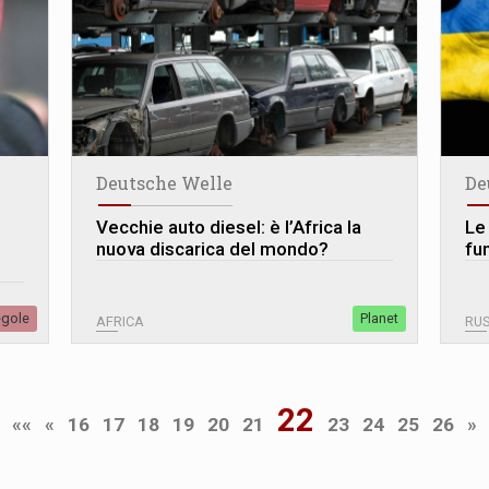
Deutsche Welle
De
Vecchie auto diesel: è l’Africa la
Le
nuova discarica del mondo?
fu
egole
Planet
AFRICA
RUS
22
««
«
16
17
18
19
20
21
23
24
25
26
»