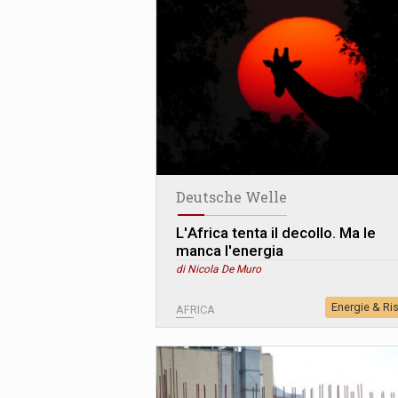
Deutsche Welle
L
'
Africa tenta il decollo. Ma le
manca l'energia
di Nicola De Muro
Energie & Ri
AFRICA