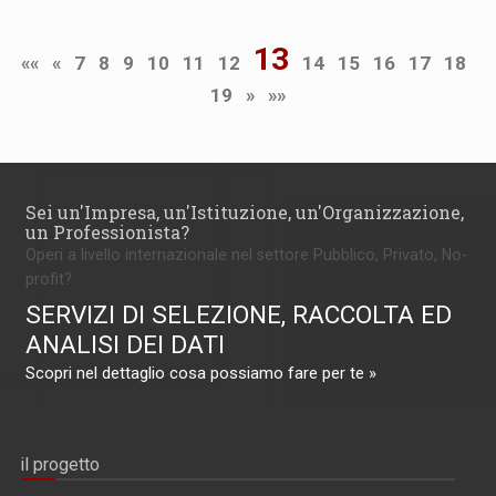
13
««
«
7
8
9
10
11
12
14
15
16
17
18
19
»
»»
Sei un'Impresa, un'Istituzione, un'Organizzazione,
un Professionista?
Operi a livello internazionale nel settore Pubblico, Privato, No-
profit?
SERVIZI DI SELEZIONE, RACCOLTA ED
ANALISI DEI DATI
Scopri nel dettaglio cosa possiamo fare per te »
il progetto