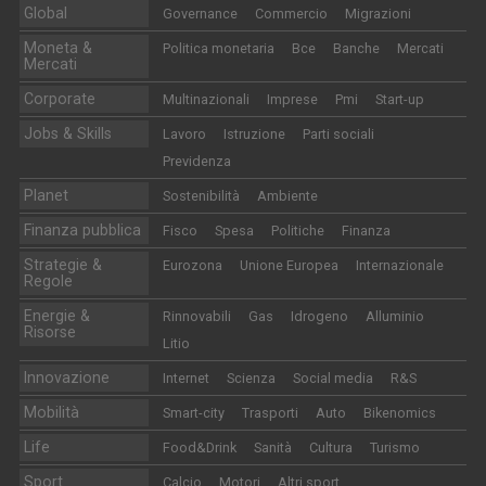
Global
Governance
Commercio
Migrazioni
Moneta &
Politica monetaria
Bce
Banche
Mercati
Mercati
Corporate
Multinazionali
Imprese
Pmi
Start-up
Jobs & Skills
Lavoro
Istruzione
Parti sociali
Previdenza
Planet
Sostenibilità
Ambiente
Finanza pubblica
Fisco
Spesa
Politiche
Finanza
Strategie &
Eurozona
Unione Europea
Internazionale
Regole
Energie &
Rinnovabili
Gas
Idrogeno
Alluminio
Risorse
Litio
Innovazione
Internet
Scienza
Social media
R&S
Mobilità
Smart-city
Trasporti
Auto
Bikenomics
Life
Food&Drink
Sanità
Cultura
Turismo
Sport
Calcio
Motori
Altri sport