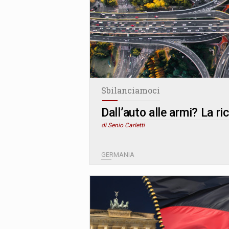
Sbilanciamoci
Dall’auto alle armi? La r
di Senio Carletti
GERMANIA