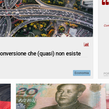
Con
iconversione che (quasi) non esiste
Economia
PO