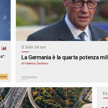
Il Sole 24 ore
to”:
La Germania è la quarta potenza mil
di Federica Zambino
sorse
GERMANIA
Ex