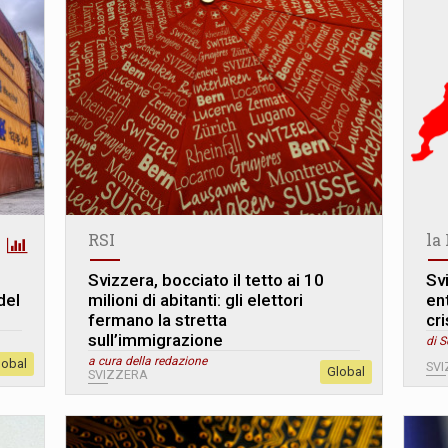
RSI
la
Svizzera, bocciato il tetto ai 10
Sv
del
milioni di abitanti: gli elettori
ent
fermano la stretta
cr
sull’immigrazione
di S
a cura della redazione
lobal
SV
Global
SVIZZERA