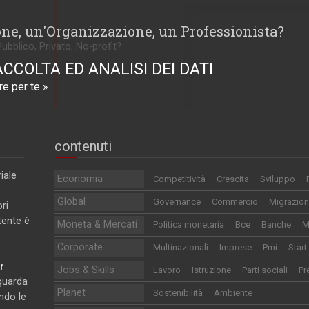
one, un'Organizzazione, un Professionista?
Pubblico, Privato, No-profit?
ACCOLTA ED ANALISI DEI DATI
e per te »
contenuti
iale
Economia
Competitività
Crescita
Sviluppo
Global
Governance
Commercio
Migrazion
ri
utente è
Moneta & Mercati
Politica monetaria
Bce
Banche
M
Corporate
Multinazionali
Imprese
Pmi
Start
r
Jobs & Skills
Lavoro
Istruzione
Parti sociali
Pr
iguarda
Planet
Sostenibilità
Ambiente
ndo le