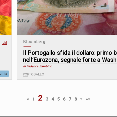
Bloomberg
Il Portogallo sfida il dollaro: primo 
nell’Eurozona, segnale forte a Wash
di Federica Zambino
omia
PORTOGALLO
2
«
1
3
4
5
6
7
8
»
»»