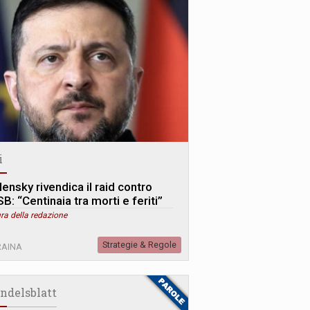
i
ensky rivendica il raid contro
SB: “Centinaia tra morti e feriti”
ra della redazione
Strategie & Regole
RAINA
ndelsblatt