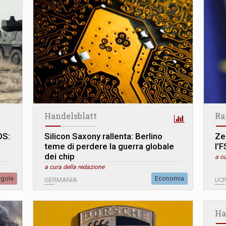
Handelsblatt
Ra
DS:
Silicon Saxony rallenta: Berlino
Zel
teme di perdere la guerra globale
l’F
dei chip
a cu
a cura della redazione
egole
Economia
GERMANIA
UC
Ha