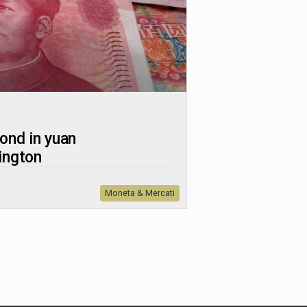
bond in yuan
ington
Moneta & Mercati