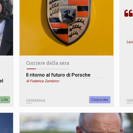
Laza
Corriere della sera
Il ritorno al futuro di Porsche
el
di Federica Zambino
Life
Corporate
GERMANIA
GE