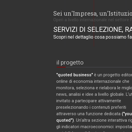
Sei un'Impresa, un'Istituzi
Operi a livello internazionale nel settore 
SERVIZI DI SELEZIONE, R
Scopri nel dettaglio cosa possiamo far
il progetto
"quoted business"
è un progetto editor
online di economia internazionale che
monitora, seleziona e rielabora le miglio
news, analisi e idee a livello globale. L'
invitato a partecipare attivamente
preselezionando i contenuti preferiti
attraverso una funzione dedicata
("you
quoted")
. Un'altra sezione interattiva r
gli indicatori macroeconomici: imposta