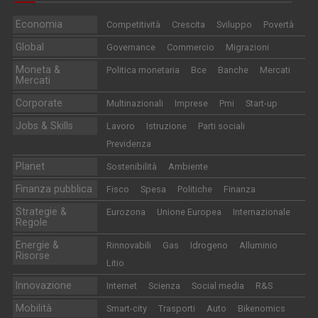
Economia
Competitività
Crescita
Sviluppo
Povertà
Global
Governance
Commercio
Migrazioni
Moneta &
Politica monetaria
Bce
Banche
Mercati
Mercati
Corporate
Multinazionali
Imprese
Pmi
Start-up
Jobs & Skills
Lavoro
Istruzione
Parti sociali
Previdenza
Planet
Sostenibilità
Ambiente
Finanza pubblica
Fisco
Spesa
Politiche
Finanza
Strategie &
Eurozona
Unione Europea
Internazionale
Regole
Energie &
Rinnovabili
Gas
Idrogeno
Alluminio
Risorse
Litio
Innovazione
Internet
Scienza
Social media
R&S
Mobilità
Smart-city
Trasporti
Auto
Bikenomics