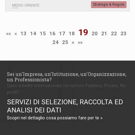
Strategie & Regole
MEDIO ORIENTE
19
««
«
13
14
15
16
17
18
20
21
22
23
24
25
»
»»
Sei un'Impresa, un'Istituzione, un'Organizzazione,
un Professionista?
Operi a livello internazionale nel settore Pubblico, Privato, No-
profit?
SERVIZI DI SELEZIONE, RACCOLTA ED
ANALISI DEI DATI
Scopri nel dettaglio cosa possiamo fare per te »