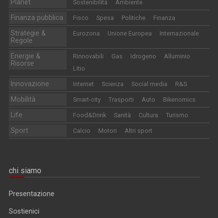
Planet
Sostenibilità
Ambiente
Finanza pubblica
Fisco
Spesa
Politiche
Finanza
Strategie &
Eurozona
Unione Europea
Internazionale
Regole
Energie &
Rinnovabili
Gas
Idrogeno
Alluminio
Risorse
Litio
Innovazione
Internet
Scienza
Social media
R&S
Mobilità
Smart-city
Trasporti
Auto
Bikenomics
Life
Food&Drink
Sanità
Cultura
Turismo
Sport
Calcio
Motori
Altri sport
chi siamo
Presentazione
Sostienici