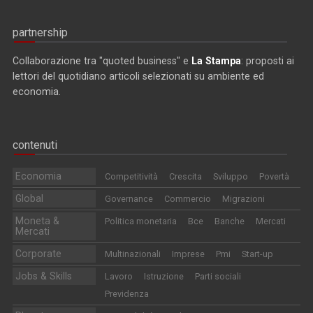
partnership
Collaborazione tra "quoted business" e
La Stampa
: proposti ai
lettori del quotidiano articoli selezionati su ambiente ed
economia.
contenuti
Economia
Competitività
Crescita
Sviluppo
Povertà
Global
Governance
Commercio
Migrazioni
Moneta &
Politica monetaria
Bce
Banche
Mercati
Mercati
Corporate
Multinazionali
Imprese
Pmi
Start-up
Jobs & Skills
Lavoro
Istruzione
Parti sociali
Previdenza