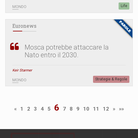
Life
MONDO
Euronews
Mosca potrebbe attaccare la
Nato entro il 2030.
Keir Starmer
Strategie & Regole
MONDO
6
«
1
2
3
4
5
7
8
9
10
11
12
»
»»