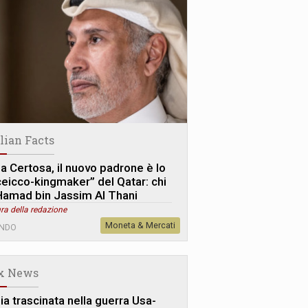
alian Facts
la Certosa, il nuovo padrone è lo
ceicco-kingmaker” del Qatar: chi
Hamad bin Jassim Al Thani
ra della redazione
Moneta & Mercati
NDO
x News
lia trascinata nella guerra Usa-