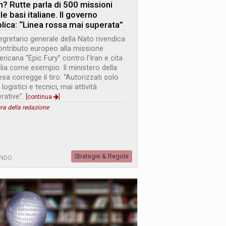
an? Rutte parla di 500 missioni
le basi italiane. Il governo
plica: “Linea rossa mai superata”
segretario generale della Nato rivendica
contributo europeo alla missione
ricana “Epic Fury” contro l’Iran e cita
talia come esempio. Il ministero della
esa corregge il tiro: “Autorizzati solo
i logistici e tecnici, mai attività
rative”.
[continua
]
ra della redazione
Strategie & Regole
NDO