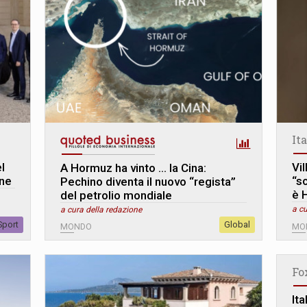
It
l
Vil
A Hormuz ha vinto … la Cina:
ine
“s
Pechino diventa il nuovo “regista”
è 
del petrolio mondiale
a cu
a cura della redazione
Sport
Global
MONDO
MO
Fo
Ita