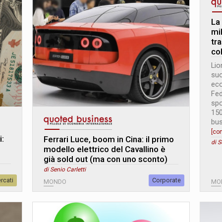
La
mi
tr
co
Lio
suo
eco
Fed
spo
150
bus
[co
i:
Ferrari Luce, boom in Cina: il primo
di S
modello elettrico del Cavallino è
già sold out (ma con uno sconto)
di Senio Carletti
rcati
Corporate
MONDO
MO