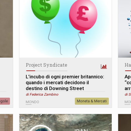
Project Syndicate
Ha
L’incubo di ogni premier britannico:
App
quando i mercati decidono il
“co
destino di Downing Street
ar
di Federica Zambino
di S
egole
Moneta & Mercati
MONDO
MO