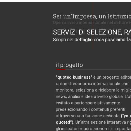
Sei un'Impresa, un'Istituzi
Operi a livello internazionale nel settore 
SERVIZI DI SELEZIONE, R
Scopri nel dettaglio cosa possiamo far
il progetto
"quoted business"
è un progetto editor
online di economia internazionale che
monitora, seleziona e rielabora le miglio
news, analisi e idee a livello globale. L'
invitato a partecipare attivamente
preselezionando i contenuti preferiti
attraverso una funzione dedicata
("you
quoted")
. Un'altra sezione interattiva r
gli indicatori macroeconomici: imposta