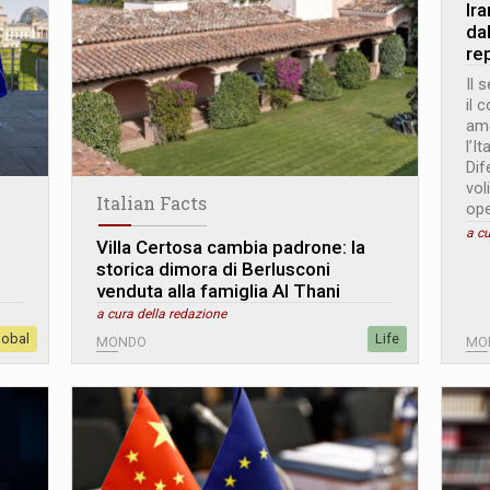
Ir
dal
re
Il 
il 
ame
l’I
Dif
vol
Italian Facts
ope
a cu
Villa Certosa cambia padrone: la
storica dimora di Berlusconi
venduta alla famiglia Al Thani
a cura della redazione
lobal
Life
MONDO
MO