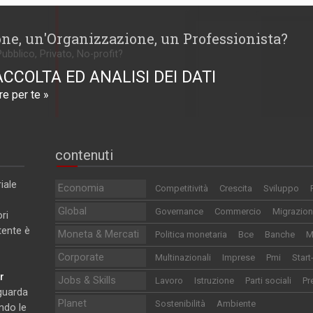
one, un'Organizzazione, un Professionista?
Pubblico, Privato, No-profit?
ACCOLTA ED ANALISI DEI DATI
e per te »
contenuti
iale
Economia
Competitività
Crescita
Sviluppo
Global
Governance
Commercio
Migrazion
ri
utente è
Moneta & Mercati
Politica monetaria
Bce
Banche
M
Corporate
Multinazionali
Imprese
Pmi
Start
r
Jobs & Skills
Lavoro
Istruzione
Parti sociali
Pr
iguarda
Planet
Sostenibilità
Ambiente
ndo le