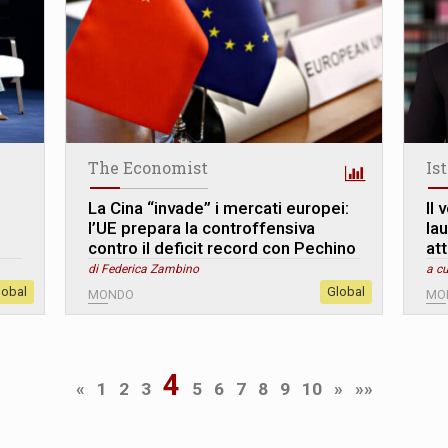
The Economist
Is
La Cina “invade” i mercati europei:
Il
l’UE prepara la controffensiva
lau
contro il deficit record con Pechino
att
di Federica Zambino
a cu
lobal
Global
MONDO
MO
4
«
1
2
3
5
6
7
8
9
10
»
»»