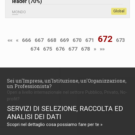
leader (70%)
Global
MONDO
672
««
«
666
667
668
669
670
671
673
674
675
676
677
678
»
»»
Sei un'Impresa, un'Istituzione, un'Organizzazione,
un Professionista?
Operi a livello internazionale nel settore Pubblico, Privato, No-
profit?
SERVIZI DI SELEZIONE, RACCOLTA ED
ANALISI DEI DATI
Scopri nel dettaglio cosa possiamo fare per te »