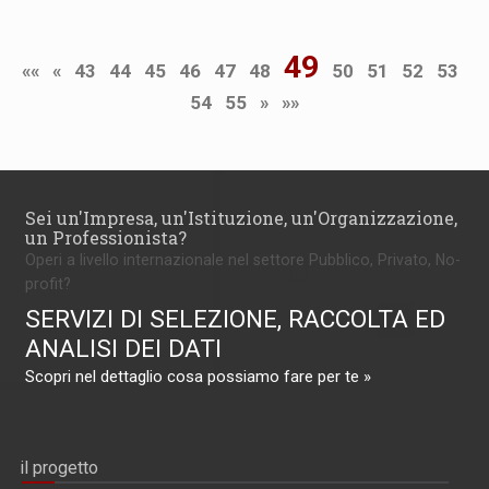
49
««
«
43
44
45
46
47
48
50
51
52
53
54
55
»
»»
Sei un'Impresa, un'Istituzione, un'Organizzazione,
un Professionista?
Operi a livello internazionale nel settore Pubblico, Privato, No-
profit?
SERVIZI DI SELEZIONE, RACCOLTA ED
ANALISI DEI DATI
Scopri nel dettaglio cosa possiamo fare per te »
il progetto