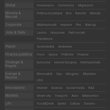
Global
Governance
Commercio
Migrazioni
Moneta &
Politica monetaria
Bce
Banche
Mercati
Mercati
Corporate
Multinazionali
Imprese
Pmi
Start-up
Jobs & Skills
Lavoro
Istruzione
Parti sociali
Previdenza
Planet
Sostenibilità
Ambiente
Finanza pubblica
Fisco
Spesa
Politiche
Finanza
Strategie &
Eurozona
Unione Europea
Internazionale
Regole
Energie &
Rinnovabili
Gas
Idrogeno
Alluminio
Risorse
Litio
Innovazione
Internet
Scienza
Social media
R&S
Mobilità
Smart-city
Trasporti
Auto
Bikenomics
Life
Food&Drink
Sanità
Cultura
Turismo