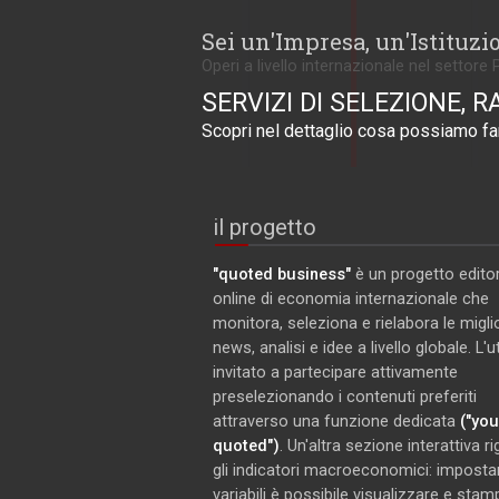
Sei un'Impresa, un'Istituzi
Operi a livello internazionale nel settore 
SERVIZI DI SELEZIONE, R
Scopri nel dettaglio cosa possiamo far
il progetto
"quoted business"
è un progetto editor
online di economia internazionale che
monitora, seleziona e rielabora le miglio
news, analisi e idee a livello globale. L'
invitato a partecipare attivamente
preselezionando i contenuti preferiti
attraverso una funzione dedicata
("you
quoted")
. Un'altra sezione interattiva r
gli indicatori macroeconomici: imposta
variabili è possibile visualizzare e stam