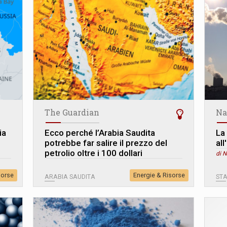
The Guardian
Na
ia
Ecco perché l’Arabia Saudita
La
potrebbe far salire il prezzo del
all
petrolio oltre i 100 dollari
di 
sorse
Energie & Risorse
ARABIA SAUDITA
STA