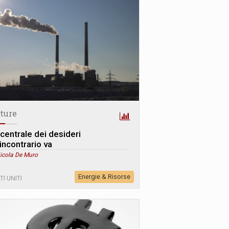
ture
 centrale dei desideri
'incontrario va
Nicola De Muro
Energie & Risorse
TI UNITI