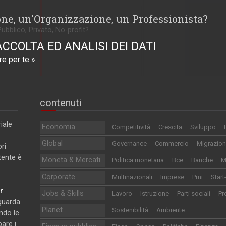
one, un'Organizzazione, un Professionista?
Pubblico, Privato, No-profit?
ACCOLTA ED ANALISI DEI DATI
e per te »
contenuti
iale
Economia
Competitività
Crescita
Sviluppo
Global
Governance
Commercio
Migrazion
ri
utente è
Moneta & Mercati
Politica monetaria
Bce
Banche
M
Corporate
Multinazionali
Imprese
Pmi
Start
r
Jobs & Skills
Lavoro
Istruzione
Parti sociali
Pr
iguarda
Planet
Sostenibilità
Ambiente
ndo le
pare i