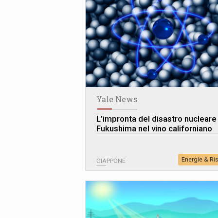
Yale News
L’impronta del disastro nucleare 
Fukushima nel vino californiano
Energie & Ri
GIAPPONE