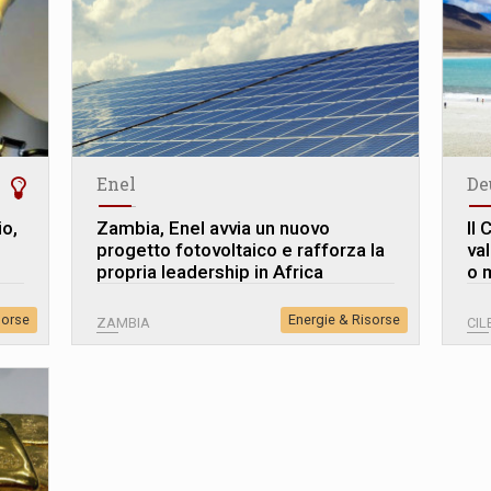
Enel
De
io,
Zambia, Enel avvia un nuovo
Il
progetto fotovoltaico e rafforza la
val
propria leadership in Africa
o 
sorse
Energie & Risorse
ZAMBIA
CIL