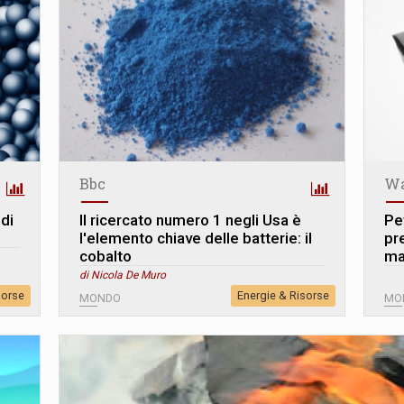
Bbc
Wa
di
Il ricercato numero 1 negli Usa è
Pe
l'elemento chiave delle batterie: il
pre
cobalto
ma
di Nicola De Muro
sorse
Energie & Risorse
MONDO
MO