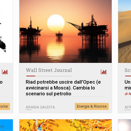
Wall Street Journal
Sc
no
Riad potrebbe uscire dall'Opec (e
Un
avvicinarsi a Mosca). Cambia lo
mi
scenario sul petrolio
di 
sorse
Energie & Risorse
ARABIA SAUDITA
AFR