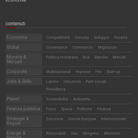
contenuti
Economia
Competitività
Crescita
Sviluppo
Povertà
Global
Governance
Commercio
Migrazioni
Moneta &
Politica monetaria
Bce
Banche
Mercati
Mercati
Corporate
Multinazionali
Imprese
Pmi
Start-up
Jobs & Skills
Lavoro
Istruzione
Parti sociali
Previdenza
Planet
Sostenibilità
Ambiente
Finanza pubblica
Fisco
Spesa
Politiche
Finanza
Strategie &
Eurozona
Unione Europea
Internazionale
Regole
Energie &
Rinnovabili
Gas
Idrogeno
Alluminio
Risorse