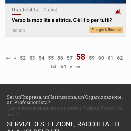
Handelsblatt Global
Verso la mobilità elettrica. C’è litio per tutti?
Energie & Risorse
MONDO
58
««
«
52
53
54
55
56
57
59
60
61
62
63
64
»
»»
Sei un'Impresa, un'Istituzione, un'Organizzazione,
un Professionista?
Operi a livello internazionale nel settore Pubblico, Privato, No-
profit?
SERVIZI DI SELEZIONE, RACCOLTA ED