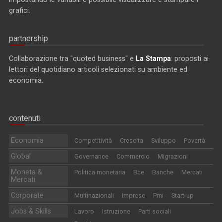
grafici.
partnership
Collaborazione tra "quoted business" e
La Stampa
: proposti ai
lettori del quotidiano articoli selezionati su ambiente ed
economia.
contenuti
Economia
Competitività
Crescita
Sviluppo
Povertà
Global
Governance
Commercio
Migrazioni
Moneta &
Politica monetaria
Bce
Banche
Mercati
Mercati
Corporate
Multinazionali
Imprese
Pmi
Start-up
Jobs & Skills
Lavoro
Istruzione
Parti sociali