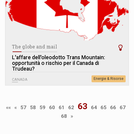
The globe and mail
L
'
affare dell'oleodotto Trans Mountain:
opportunità o rischio per il Canada di
Trudeau?
Energie & Risorse
CANADA
63
««
«
57
58
59
60
61
62
64
65
66
67
68
»