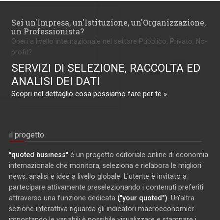
Sei un'Impresa, un'Istituzione, un'Organizzazione,
un Professionista?
Operi a livello internazionale nel settore Pubblico, Privato, No-
profit?
SERVIZI DI SELEZIONE, RACCOLTA ED
ANALISI DEI DATI
Scopri nel dettaglio cosa possiamo fare per te »
il progetto
"quoted business"
è un progetto editoriale online di economia
internazionale che monitora, seleziona e rielabora le migliori
news, analisi e idee a livello globale. L'utente è invitato a
partecipare attivamente preselezionando i contenuti preferiti
attraverso una funzione dedicata
("your quoted")
. Un'altra
sezione interattiva riguarda gli indicatori macroeconomici:
impostando le variabili è possibile visualizzare e stampare i