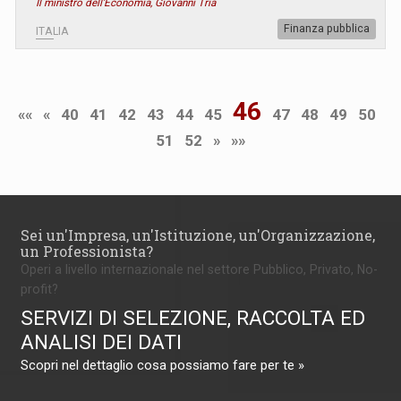
Il ministro dell'Economia, Giovanni Tria
Finanza pubblica
ITALIA
46
««
«
40
41
42
43
44
45
47
48
49
50
51
52
»
»»
Sei un'Impresa, un'Istituzione, un'Organizzazione,
un Professionista?
Operi a livello internazionale nel settore Pubblico, Privato, No-
profit?
SERVIZI DI SELEZIONE, RACCOLTA ED
ANALISI DEI DATI
Scopri nel dettaglio cosa possiamo fare per te »