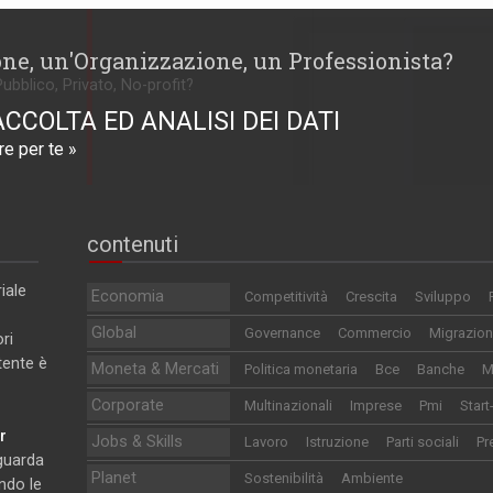
one, un'Organizzazione, un Professionista?
Pubblico, Privato, No-profit?
ACCOLTA ED ANALISI DEI DATI
e per te »
contenuti
iale
Economia
Competitività
Crescita
Sviluppo
Global
Governance
Commercio
Migrazion
ri
utente è
Moneta & Mercati
Politica monetaria
Bce
Banche
M
Corporate
Multinazionali
Imprese
Pmi
Start
r
Jobs & Skills
Lavoro
Istruzione
Parti sociali
Pr
iguarda
Planet
Sostenibilità
Ambiente
ndo le