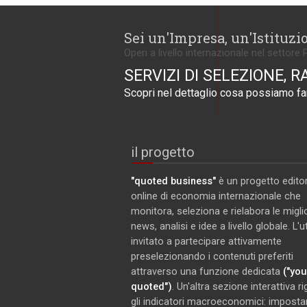
Sei un'Impresa, un'Istituzi
Operi a livello internazionale nel settore 
SERVIZI DI SELEZIONE, R
Scopri nel dettaglio cosa possiamo far
il progetto
"quoted business"
è un progetto editor
online di economia internazionale che
monitora, seleziona e rielabora le miglio
news, analisi e idee a livello globale. L'
invitato a partecipare attivamente
preselezionando i contenuti preferiti
attraverso una funzione dedicata
("you
quoted")
. Un'altra sezione interattiva r
gli indicatori macroeconomici: imposta