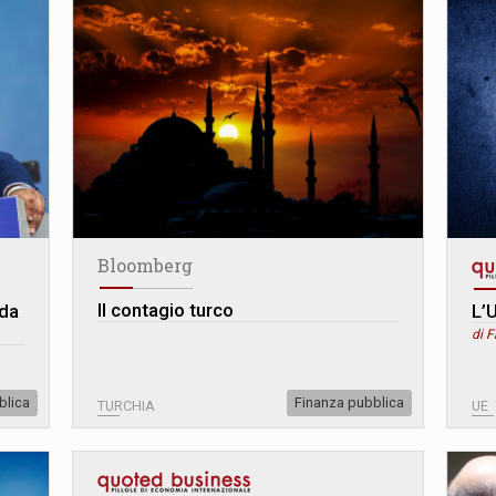
Bloomberg
Il contagio turco
ida
L’U
di F
blica
Finanza pubblica
TURCHIA
UE