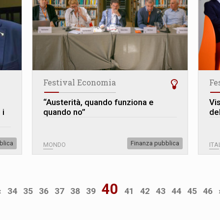
Festival Economia
Fe
“Austerità, quando funziona e
Vi
 i
quando no”
de
blica
Finanza pubblica
MONDO
ITA
40
«
34
35
36
37
38
39
41
42
43
44
45
46