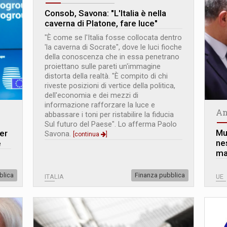
Consob, Savona: "L
'
Italia è nella
caverna di Platone, fare luce"
"È come se l'Italia fosse collocata dentro
'la caverna di Socrate", dove le luci fioche
della conoscenza che in essa penetrano
proiettano sulle pareti un'immagine
distorta della realtà. "È compito di chi
riveste posizioni di vertice della politica,
dell'economia e dei mezzi di
informazione rafforzare la luce e
An
abbassare i toni per ristabilire la fiducia
Sul futuro del Paese". Lo afferma Paolo
Mu
per
Savona.
[continua
]
ne
e
ma
blica
Finanza pubblica
ITALIA
UE