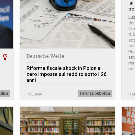
lui
be
Lui
dop
Gio
di 
sot
sol
Pub
Deutsche Welle
str
min
Riforma fiscale shock in Polonia:
ne 
zero imposte sul reddito sotto i 26
anni
blica
Finanza pubblica
POLONIA
ITA