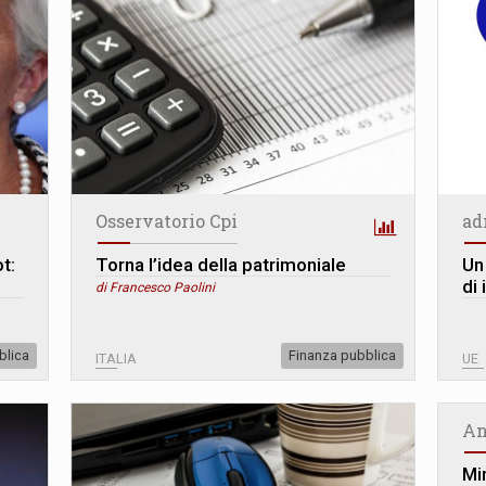
Osservatorio Cpi
ad
t:
Torna l’idea della patrimoniale
Un
di 
di Francesco Paolini
blica
Finanza pubblica
ITALIA
UE
An
Min