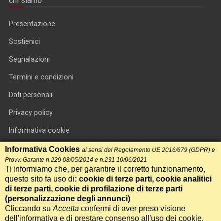
chi siamo
Presentazione
Sostienici
Segnalazioni
Termini e condizioni
Dati personali
Privacy policy
Informativa cookie
RSS feed
Informativa Cookies
ai sensi del Regolamento UE 2016/679 (GDPR) e
Provv. Garante n.229 08/05/2014 e n.231 10/06/2021
RSS Top News
Ti informiamo che, per garantire il corretto funzionamento,
questo sito fa uso di
: cookie di terze parti, cookie analitici
Contatti
di terze parti, cookie di profilazione di terze parti
(
personalizzazione degli annunci
)
Cliccando su
Accetta
confermi di aver preso visione
International Communication S.r.l. • P.IVA 14478081004 • Testata
dell'informativa e di prestare consenso all'uso dei cookie.