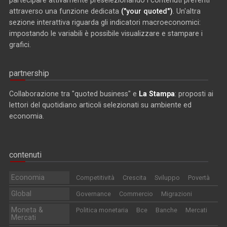
partecipare attivamente preselezionando i contenuti preferiti
attraverso una funzione dedicata
("your quoted")
. Un'altra
sezione interattiva riguarda gli indicatori macroeconomici:
impostando le variabili è possibile visualizzare e stampare i
grafici.
partnership
Collaborazione tra "quoted business" e
La Stampa
: proposti ai
lettori del quotidiano articoli selezionati su ambiente ed
economia.
contenuti
Economia
Competitività
Crescita
Sviluppo
Povertà
Global
Governance
Commercio
Migrazioni
Moneta &
Politica monetaria
Bce
Banche
Mercati
Mercati