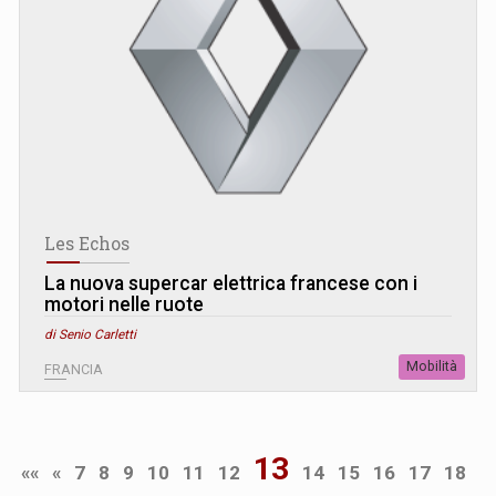
Les Echos
La nuova supercar elettrica francese con i
motori nelle ruote
di Senio Carletti
Mobilità
FRANCIA
13
««
«
7
8
9
10
11
12
14
15
16
17
18