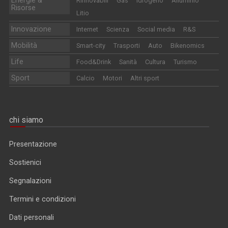
Energie &
Rinnovabili
Gas
Idrogeno
Alluminio
Risorse
Litio
Innovazione
Internet
Scienza
Social media
R&S
Mobilità
Smart-city
Trasporti
Auto
Bikenomics
Life
Food&Drink
Sanità
Cultura
Turismo
Sport
Calcio
Motori
Altri sport
chi siamo
Presentazione
Sostienici
Segnalazioni
Termini e condizioni
Dati personali