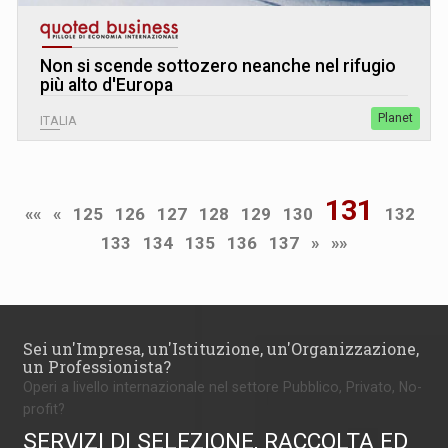
Non si scende sottozero neanche nel rifugio
più alto d'Europa
Planet
ITALIA
131
««
«
125
126
127
128
129
130
132
133
134
135
136
137
»
»»
Sei un'Impresa, un'Istituzione, un'Organizzazione,
un Professionista?
Operi a livello internazionale nel settore Pubblico, Privato, No-
profit?
SERVIZI DI SELEZIONE, RACCOLTA ED