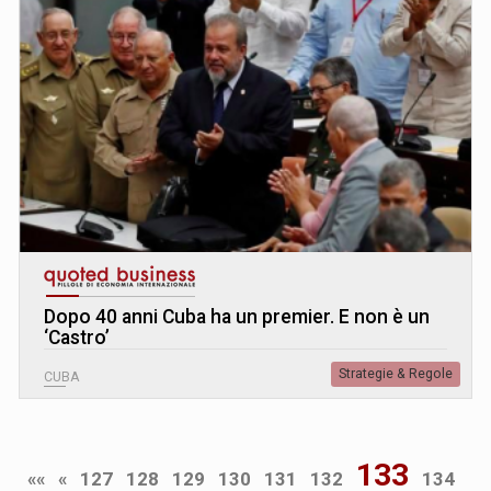
Dopo 40 anni Cuba ha un premier. E non è un
‘Castro’
Strategie & Regole
CUBA
133
««
«
127
128
129
130
131
132
134