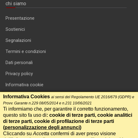
chi siamo
Presentazione
Sostienici
Segnalazioni
Termini e condizioni
Dati personali
Privacy policy
Informativa cookie
RSS feed
Informativa Cookies
ai sensi del Regolamento UE 2016/679 (GDPR) e
Provv. Garante n.229 08/05/2014 e n.231 10/06/2021
RSS Top News
Ti informiamo che, per garantire il corretto funzionamento,
questo sito fa uso di
: cookie di terze parti, cookie analitici
Contatti
di terze parti, cookie di profilazione di terze parti
(
personalizzazione degli annunci
)
Cliccando su
Accetta
confermi di aver preso visione
International Communication S.r.l. • P.IVA 14478081004 • Testata