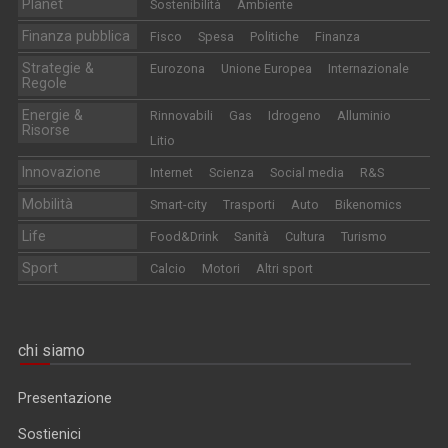
Planet
Sostenibilità
Ambiente
Finanza pubblica
Fisco
Spesa
Politiche
Finanza
Strategie &
Eurozona
Unione Europea
Internazionale
Regole
Energie &
Rinnovabili
Gas
Idrogeno
Alluminio
Risorse
Litio
Innovazione
Internet
Scienza
Social media
R&S
Mobilità
Smart-city
Trasporti
Auto
Bikenomics
Life
Food&Drink
Sanità
Cultura
Turismo
Sport
Calcio
Motori
Altri sport
chi siamo
Presentazione
Sostienici