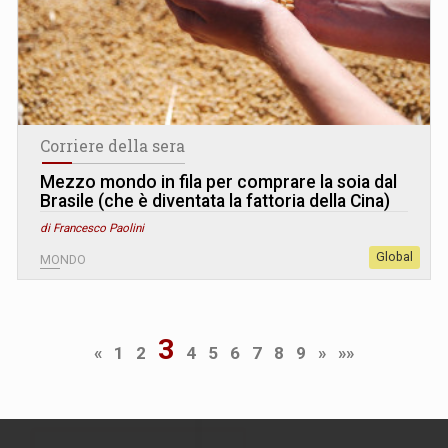
Corriere della sera
Mezzo mondo in fila per comprare la soia dal
Brasile (che è diventata la fattoria della Cina)
di Francesco Paolini
Global
MONDO
3
«
1
2
4
5
6
7
8
9
»
»»