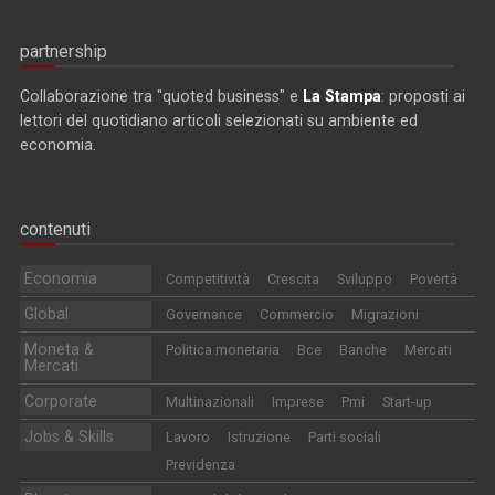
partnership
Collaborazione tra "quoted business" e
La Stampa
: proposti ai
lettori del quotidiano articoli selezionati su ambiente ed
economia.
contenuti
Economia
Competitività
Crescita
Sviluppo
Povertà
Global
Governance
Commercio
Migrazioni
Moneta &
Politica monetaria
Bce
Banche
Mercati
Mercati
Corporate
Multinazionali
Imprese
Pmi
Start-up
Jobs & Skills
Lavoro
Istruzione
Parti sociali
Previdenza