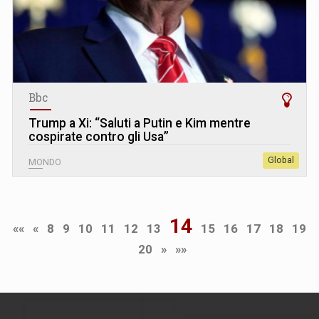
Bbc
Trump a Xi: “Saluti a Putin e Kim mentre
cospirate contro gli Usa”
Global
MONDO
14
««
«
8
9
10
11
12
13
15
16
17
18
19
20
»
»»