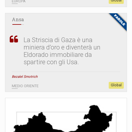
Global
EUROPA
Ansa
La Striscia di Gaza è una
miniera d’oro e diventerà un
Eldorado immobiliare da
spartire con gli Usa.
Bezalel Smotrich
Global
MEDIO ORIENTE