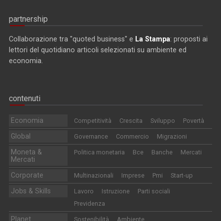
partnership
Collaborazione tra "quoted business" e
La Stampa
: proposti ai
lettori del quotidiano articoli selezionati su ambiente ed
economia.
contenuti
Economia
Competitività
Crescita
Sviluppo
Povertà
Global
Governance
Commercio
Migrazioni
Moneta &
Politica monetaria
Bce
Banche
Mercati
Mercati
Corporate
Multinazionali
Imprese
Pmi
Start-up
Jobs & Skills
Lavoro
Istruzione
Parti sociali
Previdenza
Planet
Sostenibilità
Ambiente